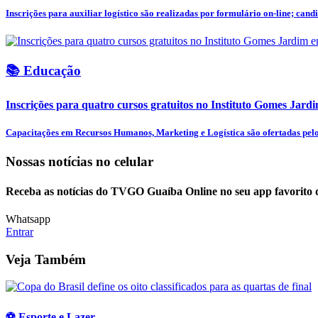
Inscrições para auxiliar logístico são realizadas por formulário on-line; candi
📚 Educação
Inscrições para quatro cursos gratuitos no Instituto Gomes Jar
Capacitações em Recursos Humanos, Marketing e Logística são ofertadas pelo I
Nossas notícias
no celular
Receba as notícias do TVGO Guaíba Online no seu app favorito 
Whatsapp
Entrar
Veja Também
⚽ Esporte e Lazer