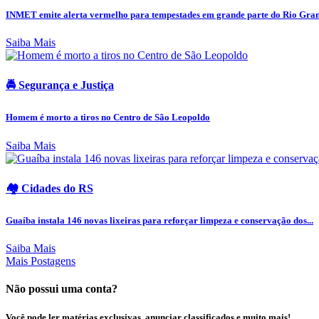
INMET emite alerta vermelho para tempestades em grande parte do Rio Grand
Saiba Mais
🚔 Segurança e Justiça
Homem é morto a tiros no Centro de São Leopoldo
Saiba Mais
🏘️ Cidades do RS
Guaíba instala 146 novas lixeiras para reforçar limpeza e conservação dos...
Saiba Mais
Mais Postagens
Não possui uma conta?
Você pode ler matérias exclusivas, anunciar classificados e muito mais!