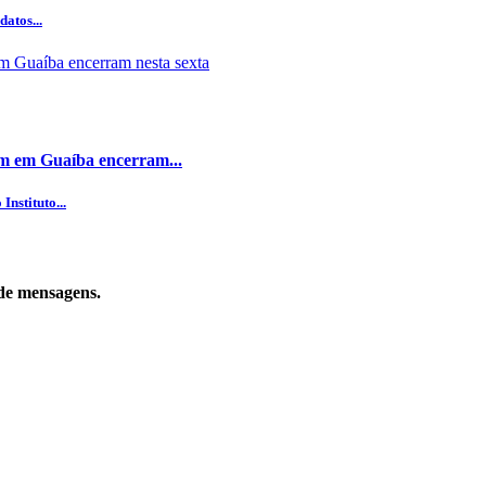
datos...
dim em Guaíba encerram...
nstituto...
de mensagens.