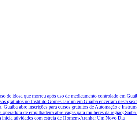
caso de idosa que morreu após uso de medicamento controlado em Guaí
rsos gratuitos no Instituto Gomes Jardim em Guaíba encerram nesta sext
a, Guaíba abre inscrições para cursos gratuitos de Automação e Instrum
ra operadora de empilhadeira abre vagas para mulheres da região; Saiba
 inicia atividades com estreia de Homem-Aranha: Um Novo Dia