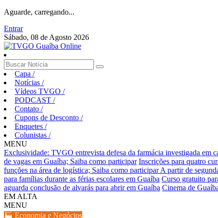
Aguarde, carregando...
Entrar
Sábado, 08 de Agosto 2026
Capa
/
Notícias
/
Vídeos TVGO
/
PODCAST
/
Contato
/
Cupons de Desconto
/
Enquetes
/
Colunistas
/
MENU
Exclusividade: TVGO entrevista defesa da farmácia investigada em 
de vagas em Guaíba; Saiba como participar
Inscrições para quatro cu
funções na área de logística; Saiba como participar
A partir de segund
para famílias durante as férias escolares em Guaíba
Curso gratuito pa
aguarda conclusão de alvarás para abrir em Guaíba
Cinema de Guaíba
EM ALTA
MENU
🏭 Economia e Negócios