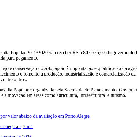
nsulta Popular 2019/2020 vão receber R$ 6.807.575,07 do governo do R
nda para pagamento.
ejo e conservação do solo; apoio à implantação e qualificação da agro
talecimento e fomento à produção, industrialização e comercialização da 
 entre outros.
sulta Popular é organizada pela Secretaria de Planejamento, Governanç
e a inovação em áreas como agricultura, infraestrutura e turismo.
por valor abaixo da avaliação em Porto Alegre
es chega a 2,7 mil
semestre de 2026