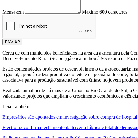
Mensagem
Máximo 600 caracteres.
ENVIAR
Cerca de cem municípios beneficiados na área da agricultura pela Co
Desenvolvimento Rural (Seapdr) já encaminhou à Secretaria da Faze
Estão contemplados projetos de desenvolvimento da agropecuária: man
regional; apoio à cadeia produtiva do leite e da pecuária de corte; for
associativa para a produção sustentável com ênfase no jovem produtor;
Realizada anualmente há mais de 20 anos no Rio Grande do Sul, a Con
valorizando projetos que ampliam o crescimento econômico, a ciência 
Leia Também:
Empresários são apontados em investigação sobre compra de hospital 
Electrolux confirma fechamento da terceira fábrica e total de demissõ
Pedidos negados de benefícios do INSS aumentam 70% no primeiro 