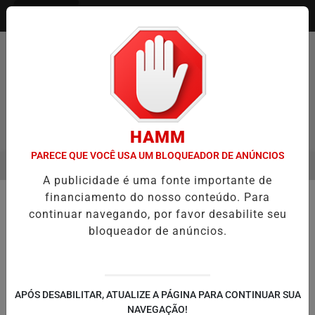
Entrar
HAMM
PARECE QUE VOCÊ USA UM BLOQUEADOR DE ANÚNCIOS
MENU
GO ENTREVISTA DEFESA DA FARMÁCIA INVESTIGADA EM CASO DE I
A publicidade é uma fonte importante de
EM ALTA
financiamento do nosso conteúdo. Para
🏭 ECONOMIA E NEGÓCIOS
continuar navegando, por favor desabilite seu
Nestlé reinaugura fábrica em
bloqueador de anúncios.
Carazinho com investimento de R$
60 milhões
Nestlé reinaugura fábrica em Carazinho com
APÓS DESABILITAR, ATUALIZE A PÁGINA PARA CONTINUAR SUA
investimento de R$ 60 milhões
NAVEGAÇÃO!