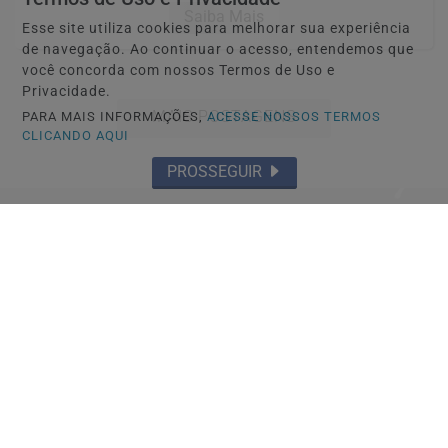
Saiba Mais
Esse site utiliza cookies para melhorar sua experiência
de navegação. Ao continuar o acesso, entendemos que
você concorda com nossos Termos de Uso e
Privacidade.
MAIS POSTAGENS
PARA MAIS INFORMAÇÕES,
ACESSE NOSSOS TERMOS
CLICANDO AQUI
PROSSEGUIR
Não possui uma conta?
Você pode ler matérias exclusivas, anunciar
classificados e muito mais!
CRIAR MINHA CONTA