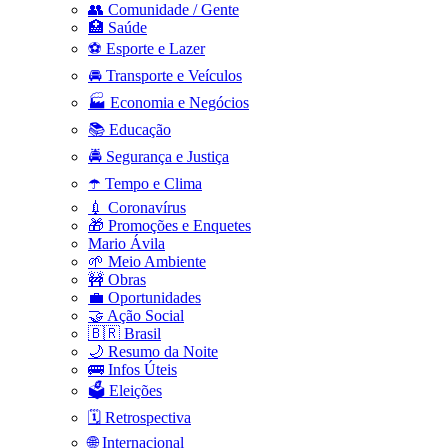
👥 Comunidade / Gente
🏥 Saúde
⚽ Esporte e Lazer
🚘 Transporte e Veículos
🏭 Economia e Negócios
📚 Educação
🚔 Segurança e Justiça
☂️ Tempo e Clima
💉 Coronavírus
🎁 Promoções e Enquetes
Mario Ávila
🌱 Meio Ambiente
🚧 Obras
💼 Oportunidades
🤝 Ação Social
🇧🇷 Brasil
🌙 Resumo da Noite
🚌 Infos Úteis
🗳️ Eleições
🗓️ Retrospectiva
🌐 Internacional