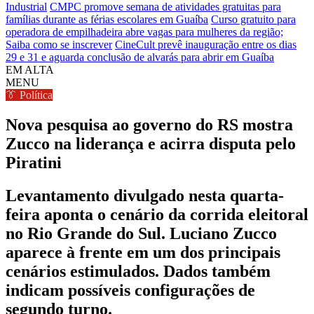
Industrial
CMPC promove semana de atividades gratuitas para
famílias durante as férias escolares em Guaíba
Curso gratuito para
operadora de empilhadeira abre vagas para mulheres da região;
Saiba como se inscrever
CineCult prevê inauguração entre os dias
29 e 31 e aguarda conclusão de alvarás para abrir em Guaíba
EM ALTA
MENU
👔 Política
Nova pesquisa ao governo do RS mostra
Zucco na liderança e acirra disputa pelo
Piratini
Levantamento divulgado nesta quarta-
feira aponta o cenário da corrida eleitoral
no Rio Grande do Sul. Luciano Zucco
aparece à frente em um dos principais
cenários estimulados. Dados também
indicam possíveis configurações de
segundo turno.