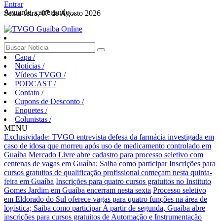
Entrar
Aguarde, carregando...
Sexta-feira, 07 de Agosto 2026
Capa
/
Notícias
/
Vídeos TVGO
/
PODCAST
/
Contato
/
Cupons de Desconto
/
Enquetes
/
Colunistas
/
MENU
Exclusividade: TVGO entrevista defesa da farmácia investigada em
caso de idosa que morreu após uso de medicamento controlado em
Guaíba
Mercado Livre abre cadastro para processo seletivo com
centenas de vagas em Guaíba; Saiba como participar
Inscrições para
cursos gratuitos de qualificação profissional começam nesta quinta-
feira em Guaíba
Inscrições para quatro cursos gratuitos no Instituto
Gomes Jardim em Guaíba encerram nesta sexta
Processo seletivo
em Eldorado do Sul oferece vagas para quatro funções na área de
logística; Saiba como participar
A partir de segunda, Guaíba abre
inscrições para cursos gratuitos de Automação e Instrumentação