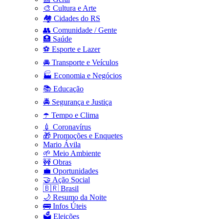
🎨 Cultura e Arte
🏘️ Cidades do RS
👥 Comunidade / Gente
🏥 Saúde
⚽ Esporte e Lazer
🚘 Transporte e Veículos
🏭 Economia e Negócios
📚 Educação
🚔 Segurança e Justiça
☂️ Tempo e Clima
💉 Coronavírus
🎁 Promoções e Enquetes
Mario Ávila
🌱 Meio Ambiente
🚧 Obras
💼 Oportunidades
🤝 Ação Social
🇧🇷 Brasil
🌙 Resumo da Noite
🚌 Infos Úteis
🗳️ Eleições