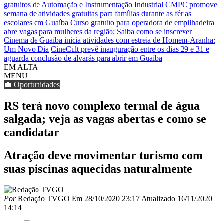
gratuitos de Automação e Instrumentação Industrial
CMPC promove
semana de atividades gratuitas para famílias durante as férias
escolares em Guaíba
Curso gratuito para operadora de empilhadeira
abre vagas para mulheres da região; Saiba como se inscrever
Cinema de Guaíba inicia atividades com estreia de Homem-Aranha:
Um Novo Dia
CineCult prevê inauguração entre os dias 29 e 31 e
aguarda conclusão de alvarás para abrir em Guaíba
EM ALTA
MENU
💼 Oportunidades
RS terá novo complexo termal de água
salgada; veja as vagas abertas e como se
candidatar
Atração deve movimentar turismo com
suas piscinas aquecidas naturalmente
Por
Redação TVGO
Em
28/10/2020 23:17
Atualizado
16/11/2020
14:14