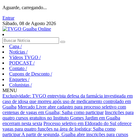
Aguarde, carregando...
Entrar
Sábado, 08 de Agosto 2026
Capa
/
Notícias
/
Vídeos TVGO
/
PODCAST
/
Contato
/
Cupons de Desconto
/
Enquetes
/
Colunistas
/
MENU
Exclusividade: TVGO entrevista defesa da farmácia investigada em
caso de idosa que morreu após uso de medicamento controlado em
Guaíba
Mercado Livre abre cadastro para processo seletivo com
centenas de vagas em Guaíba; Saiba como participar
Inscrições para
quatro cursos gratuitos no Instituto Gomes Jardim em Guaíba
encerram nesta sexta
Processo seletivo em Eldorado do Sul oferece
vagas para quatro funções na área de logística; Saiba como
participar
A partir de segunda, Guaíba abre inscrições para cursos