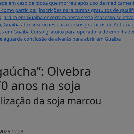
tigada em caso de idosa que morreu após uso de medicame
 como participar
Inscrições para cursos gratuitos de quali
es Jardim em Guaíba encerram nesta sexta
Processo seletiv
a, Guaíba abre inscrições para cursos gratuitos de Automa
ares em Guaíba
Curso gratuito para operadora de empilhadei
 e aguarda conclusão de alvarás para abrir em Guaíba
gaúcha”: Olvebra
70 anos na soja
lização da soja marcou
2026 12:23