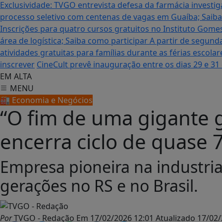
Exclusividade: TVGO entrevista defesa da farmácia inves
processo seletivo com centenas de vagas em Guaíba; Saiba
Inscrições para quatro cursos gratuitos no Instituto Gom
área de logística; Saiba como participar
A partir de segund
atividades gratuitas para famílias durante as férias escol
inscrever
CineCult prevê inauguração entre os dias 29 e 31
EM ALTA
MENU
🏭 Economia e Negócios
“O fim de uma gigante 
encerra ciclo de quase 
Empresa pioneira na industria
gerações no RS e no Brasil.
Por
TVGO - Redação
Em
17/02/2026 12:01
Atualizado
17/02/