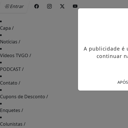
Entrar
Capa
/
Notícias
/
A publicidade é
Vídeos TVGO
/
continuar n
PODCAST
/
APÓS
Contato
/
Cupons de Desconto
/
Enquetes
/
Colunistas
/