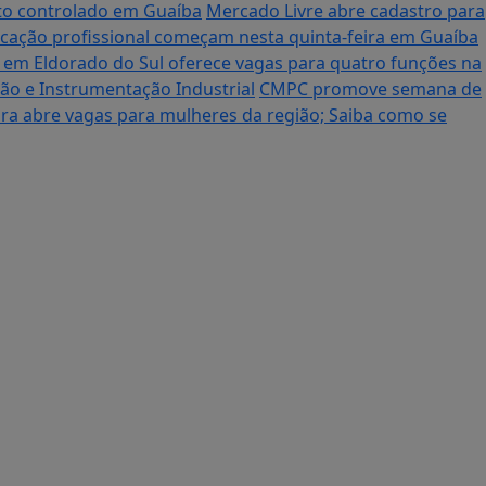
nto controlado em Guaíba
Mercado Livre abre cadastro para
ficação profissional começam nesta quinta-feira em Guaíba
o em Eldorado do Sul oferece vagas para quatro funções na
ção e Instrumentação Industrial
CMPC promove semana de
ra abre vagas para mulheres da região; Saiba como se