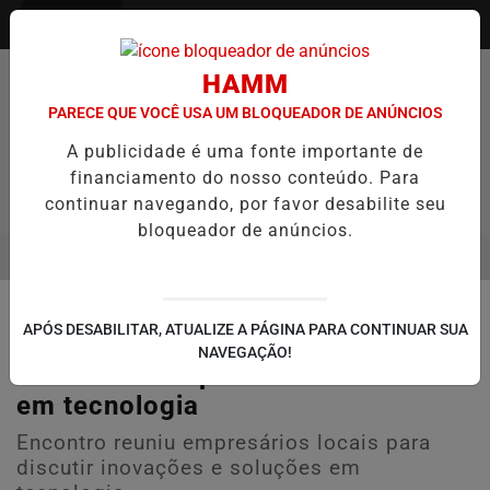
Entrar
HAMM
PARECE QUE VOCÊ USA UM BLOQUEADOR DE ANÚNCIOS
A publicidade é uma fonte importante de
financiamento do nosso conteúdo. Para
continuar navegando, por favor desabilite seu
bloqueador de anúncios.
MENU
O ENTREVISTA DEFESA DA FARMÁCIA INVESTIGADA EM CASO DE ID
EM ALTA
🏭 ECONOMIA E NEGÓCIOS
APÓS DESABILITAR, ATUALIZE A PÁGINA PARA CONTINUAR SUA
Unifique realiza evento empresarial
NAVEGAÇÃO!
em Guaíba e apresenta novidades
em tecnologia
Encontro reuniu empresários locais para
discutir inovações e soluções em