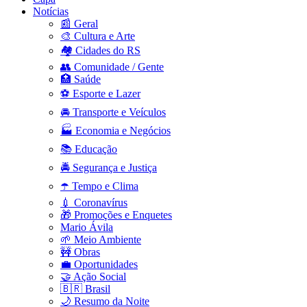
Notícias
📰 Geral
🎨 Cultura e Arte
🏘️ Cidades do RS
👥 Comunidade / Gente
🏥 Saúde
⚽ Esporte e Lazer
🚘 Transporte e Veículos
🏭 Economia e Negócios
📚 Educação
🚔 Segurança e Justiça
☂️ Tempo e Clima
💉 Coronavírus
🎁 Promoções e Enquetes
Mario Ávila
🌱 Meio Ambiente
🚧 Obras
💼 Oportunidades
🤝 Ação Social
🇧🇷 Brasil
🌙 Resumo da Noite