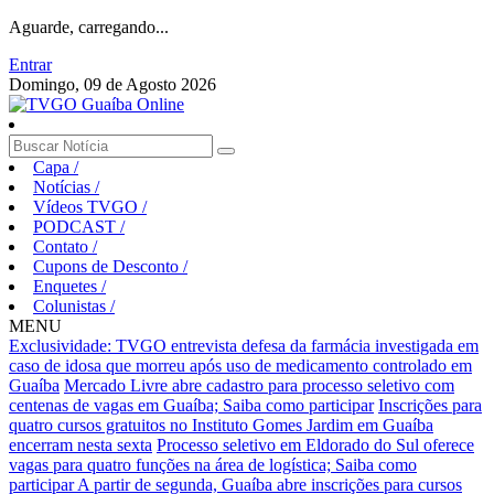
Aguarde, carregando...
Entrar
Domingo, 09 de Agosto 2026
Capa
/
Notícias
/
Vídeos TVGO
/
PODCAST
/
Contato
/
Cupons de Desconto
/
Enquetes
/
Colunistas
/
MENU
Exclusividade: TVGO entrevista defesa da farmácia investigada em
caso de idosa que morreu após uso de medicamento controlado em
Guaíba
Mercado Livre abre cadastro para processo seletivo com
centenas de vagas em Guaíba; Saiba como participar
Inscrições para
quatro cursos gratuitos no Instituto Gomes Jardim em Guaíba
encerram nesta sexta
Processo seletivo em Eldorado do Sul oferece
vagas para quatro funções na área de logística; Saiba como
participar
A partir de segunda, Guaíba abre inscrições para cursos