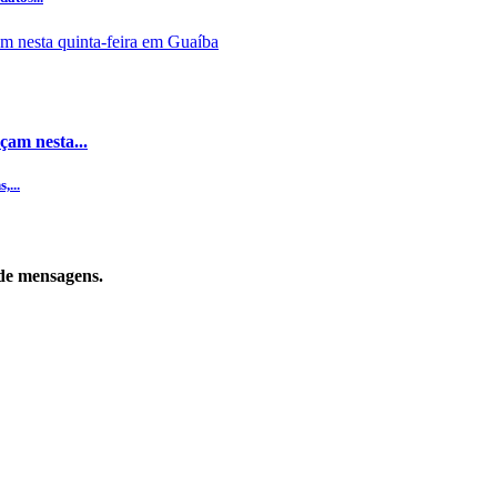
çam nesta...
,...
de mensagens.