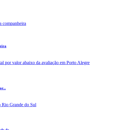
eira
r...
e do...