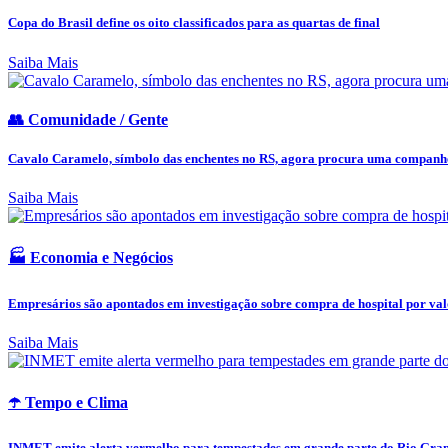
Copa do Brasil define os oito classificados para as quartas de final
Saiba Mais
👥 Comunidade / Gente
Cavalo Caramelo, símbolo das enchentes no RS, agora procura uma companh
Saiba Mais
🏭 Economia e Negócios
Empresários são apontados em investigação sobre compra de hospital por valo
Saiba Mais
☂️ Tempo e Clima
INMET emite alerta vermelho para tempestades em grande parte do Rio Grand