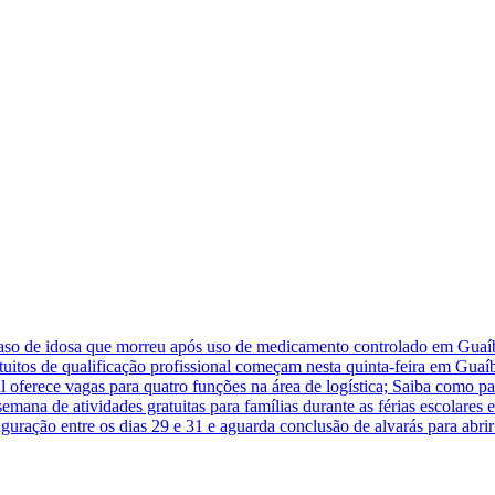
caso de idosa que morreu após uso de medicamento controlado em Guaí
atuitos de qualificação profissional começam nesta quinta-feira em Guaí
 oferece vagas para quatro funções na área de logística; Saiba como pa
na de atividades gratuitas para famílias durante as férias escolares
guração entre os dias 29 e 31 e aguarda conclusão de alvarás para abr