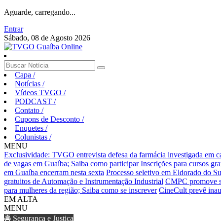
Aguarde, carregando...
Entrar
Sábado, 08 de Agosto 2026
Capa
/
Notícias
/
Vídeos TVGO
/
PODCAST
/
Contato
/
Cupons de Desconto
/
Enquetes
/
Colunistas
/
MENU
Exclusividade: TVGO entrevista defesa da farmácia investigada em 
de vagas em Guaíba; Saiba como participar
Inscrições para cursos gr
em Guaíba encerram nesta sexta
Processo seletivo em Eldorado do Sul
gratuitos de Automação e Instrumentação Industrial
CMPC promove sema
para mulheres da região; Saiba como se inscrever
CineCult prevê inau
EM ALTA
MENU
🚔 Segurança e Justiça