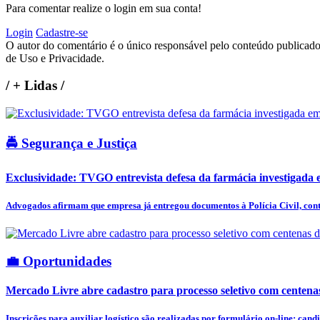
Para comentar realize o login em sua conta!
Login
Cadastre-se
O autor do comentário é o único responsável pelo conteúdo publicado, 
de Uso e Privacidade.
/
+ Lidas
/
🚔 Segurança e Justiça
Exclusividade: TVGO entrevista defesa da farmácia investigada e
Advogados afirmam que empresa já entregou documentos à Polícia Civil, cont
💼 Oportunidades
Mercado Livre abre cadastro para processo seletivo com centena
Inscrições para auxiliar logístico são realizadas por formulário on-line; candi