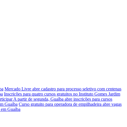
ba
Mercado Livre abre cadastro para processo seletivo com centenas
ba
Inscrições para quatro cursos gratuitos no Instituto Gomes Jardim
rticipar
A partir de segunda, Guaíba abre inscrições para cursos
 em Guaíba
Curso gratuito para operadora de empilhadeira abre vagas
ir em Guaíba