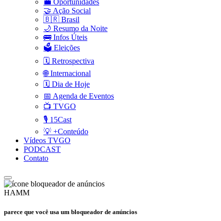
💼 Oportunidades
🤝 Ação Social
🇧🇷 Brasil
🌙 Resumo da Noite
🚌 Infos Úteis
🗳️ Eleições
🗓️ Retrospectiva
🌐 Internacional
🗓️ Dia de Hoje
📅 Agenda de Eventos
📺 TVGO
🎙️ 15Cast
💡 +Conteúdo
Vídeos TVGO
PODCAST
Contato
HAMM
parece que você usa um bloqueador de anúncios