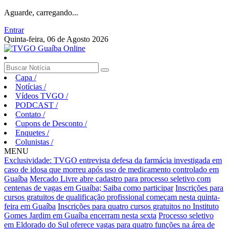
Aguarde, carregando...
Entrar
Quinta-feira, 06 de Agosto 2026
Capa
/
Notícias
/
Vídeos TVGO
/
PODCAST
/
Contato
/
Cupons de Desconto
/
Enquetes
/
Colunistas
/
MENU
Exclusividade: TVGO entrevista defesa da farmácia investigada em
caso de idosa que morreu após uso de medicamento controlado em
Guaíba
Mercado Livre abre cadastro para processo seletivo com
centenas de vagas em Guaíba; Saiba como participar
Inscrições para
cursos gratuitos de qualificação profissional começam nesta quinta-
feira em Guaíba
Inscrições para quatro cursos gratuitos no Instituto
Gomes Jardim em Guaíba encerram nesta sexta
Processo seletivo
em Eldorado do Sul oferece vagas para quatro funções na área de