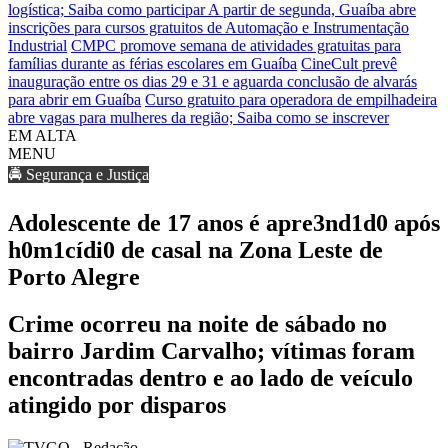
logística; Saiba como participar
A partir de segunda, Guaíba abre
inscrições para cursos gratuitos de Automação e Instrumentação
Industrial
CMPC promove semana de atividades gratuitas para
famílias durante as férias escolares em Guaíba
CineCult prevê
inauguração entre os dias 29 e 31 e aguarda conclusão de alvarás
para abrir em Guaíba
Curso gratuito para operadora de empilhadeira
abre vagas para mulheres da região; Saiba como se inscrever
EM ALTA
MENU
🚔 Segurança e Justiça
Adolescente de 17 anos é apre3nd1d0 após
h0m1cídi0 de casal na Zona Leste de
Porto Alegre
Crime ocorreu na noite de sábado no
bairro Jardim Carvalho; vítimas foram
encontradas dentro e ao lado de veículo
atingido por disparos