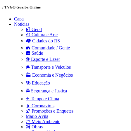
/ TVGO Guaíba Online
Capa
Notícias
📰 Geral
🎨 Cultura e Arte
🏘️ Cidades do RS
👥 Comunidade / Gente
🏥 Saúde
⚽ Esporte e Lazer
🚘 Transporte e Veículos
🏭 Economia e Negócios
📚 Educação
🚔 Segurança e Justiça
☂️ Tempo e Clima
💉 Coronavírus
🎁 Promoções e Enquetes
Mario Ávila
🌱 Meio Ambiente
🚧 Obras