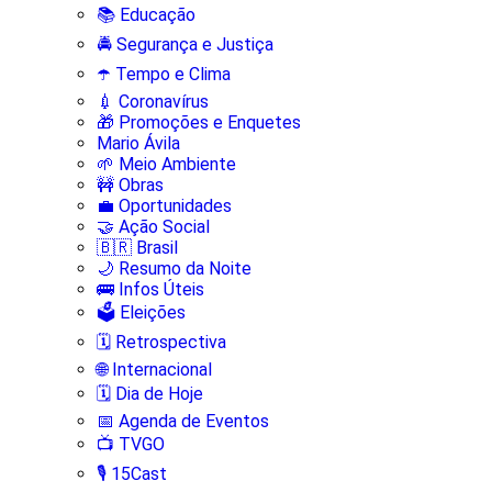
📚 Educação
🚔 Segurança e Justiça
☂️ Tempo e Clima
💉 Coronavírus
🎁 Promoções e Enquetes
Mario Ávila
🌱 Meio Ambiente
🚧 Obras
💼 Oportunidades
🤝 Ação Social
🇧🇷 Brasil
🌙 Resumo da Noite
🚌 Infos Úteis
🗳️ Eleições
🗓️ Retrospectiva
🌐 Internacional
🗓️ Dia de Hoje
📅 Agenda de Eventos
📺 TVGO
🎙️ 15Cast