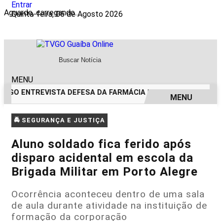
Entrar
Aguarde, carregando...
Quinta-feira, 06 de Agosto 2026
MENU
TVGO ENTREVISTA DEFESA DA FARMÁCIA INVESTIGADA EM CA
MENU
EM ALTA
🚔 SEGURANÇA E JUSTIÇA
Aluno soldado fica ferido após
disparo acidental em escola da
Brigada Militar em Porto Alegre
Ocorrência aconteceu dentro de uma sala
de aula durante atividade na instituição de
formação da corporação