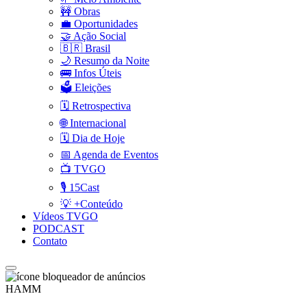
🚧 Obras
💼 Oportunidades
🤝 Ação Social
🇧🇷 Brasil
🌙 Resumo da Noite
🚌 Infos Úteis
🗳️ Eleições
🗓️ Retrospectiva
🌐 Internacional
🗓️ Dia de Hoje
📅 Agenda de Eventos
📺 TVGO
🎙️ 15Cast
💡 +Conteúdo
Vídeos TVGO
PODCAST
Contato
HAMM