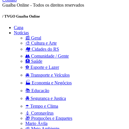
Guaíba Online - Todos os direitos reservados
/ TVGO Guaíba Online
Capa
Notícias
📰 Geral
🎨 Cultura e Arte
🏘️ Cidades do RS
👥 Comunidade / Gente
🏥 Saúde
⚽ Esporte e Lazer
🚘 Transporte e Veículos
🏭 Economia e Negócios
📚 Educação
🚔 Segurança e Justiça
☂️ Tempo e Clima
💉 Coronavírus
🎁 Promoções e Enquetes
Mario Ávila
🌱 Meio Ambiente