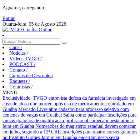
Aguarde, carregando...
Entrar
Quarta-feira, 05 de Agosto 2026
Capa
/
Notícias
/
Vídeos TVGO
/
PODCAST
/
Contato
/
Cupons de Desconto
/
Enquetes
/
Colunistas
/
MENU
Exclusividade: TVGO entrevista defesa da farmácia investigada em
caso de idosa que morreu após uso de medicamento controlado em
Guaíba
Mercado Livre abre cadastro para processo seletivo com
centenas de vagas em Guaíba; Saiba como participar
Inscrições para
cursos gratuitos de qualificação profissional começam nesta quinta-
feira em Guaíba
Nomeações do magistério estadual devem começar
em julho, segundo a 12ª CRE
Inscrições para quatro cursos gratuitos
no Instituto Gomes Jardim em Guaíba encerram nesta sexta