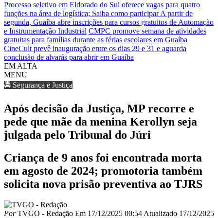
Processo seletivo em Eldorado do Sul oferece vagas para quatro
funções na área de logística; Saiba como participar
A partir de
segunda, Guaíba abre inscrições para cursos gratuitos de Automação
e Instrumentação Industrial
CMPC promove semana de atividades
gratuitas para famílias durante as férias escolares em Guaíba
CineCult prevê inauguração entre os dias 29 e 31 e aguarda
conclusão de alvarás para abrir em Guaíba
EM ALTA
MENU
🚔 Segurança e Justiça
Após decisão da Justiça, MP recorre e
pede que mãe da menina Kerollyn seja
julgada pelo Tribunal do Júri
Criança de 9 anos foi encontrada morta
em agosto de 2024; promotoria também
solicita nova prisão preventiva ao TJRS
Por
TVGO - Redação
Em
17/12/2025 00:54
Atualizado
17/12/2025