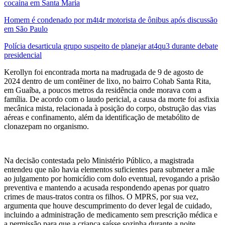
cocaína em Santa Maria
Homem é condenado por m4t4r motorista de ônibus após discussão
em São Paulo
Polícia desarticula grupo suspeito de planejar at4qu3 durante debate
presidencial
Kerollyn foi encontrada morta na madrugada de 9 de agosto de
2024 dentro de um contêiner de lixo, no bairro Cohab Santa Rita,
em Guaíba, a poucos metros da residência onde morava com a
família. De acordo com o laudo pericial, a causa da morte foi asfixia
mecânica mista, relacionada à posição do corpo, obstrução das vias
aéreas e confinamento, além da identificação de metabólito de
clonazepam no organismo.
Na decisão contestada pelo Ministério Público, a magistrada
entendeu que não havia elementos suficientes para submeter a mãe
ao julgamento por homicídio com dolo eventual, revogando a prisão
preventiva e mantendo a acusada respondendo apenas por quatro
crimes de maus-tratos contra os filhos. O MPRS, por sua vez,
argumenta que houve descumprimento do dever legal de cuidado,
incluindo a administração de medicamento sem prescrição médica e
a permissão para que a criança saísse sozinha durante a noite,