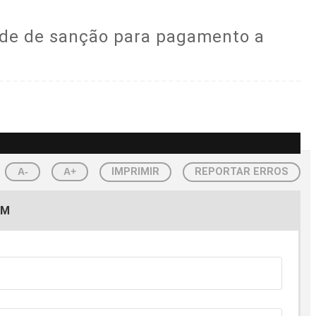
pende de sanção para pagamento a
A-
A+
IMPRIMIR
REPORTAR ERROS
EM