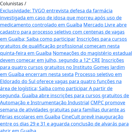
Colunistas
/
Exclusividade: TVGO entrevista defesa da farmácia
investigada em caso de idosa que morreu após uso de
medicamento controlado em Guaíba
Mercado Livre abre
cadastro para processo seletivo com centenas de vagas
em Guaíba; Saiba como participar
Inscrições para cursos
gratuitos de qualificação profissional começam nesta
quinta-feira em Guaíba
Nomeações do magistério estadual
devem começar em julho, segundo a 12ª CRE
Inscrições
para quatro cursos gratuitos no Instituto Gomes Jardim
em Guaíba encerram nesta sexta
Processo seletivo em
Eldorado do Sul oferece vagas para quatro funções na
área de logística; Saiba como participar
A partir de
segunda, Guaíba abre inscrições para cursos gratuitos de
Automação e Instrumentação Industrial
CMPC promove
semana de atividades gratuitas para famílias durante as
férias escolares em Guaíba
CineCult prevê inauguração
entre os dias 29 e 31 e aguarda conclusão de alvarás para
abrir em Guaíba