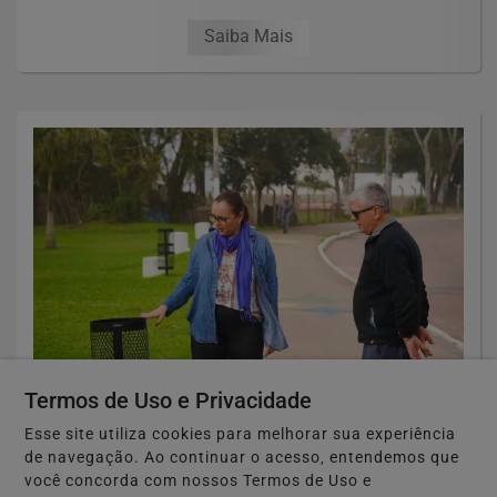
Saiba Mais
Termos de Uso e Privacidade
🏘️ CIDADES DO RS
Guaíba instala 146 novas lixeiras para
Esse site utiliza cookies para melhorar sua experiência
reforçar limpeza e conservação dos...
de navegação. Ao continuar o acesso, entendemos que
você concorda com nossos Termos de Uso e