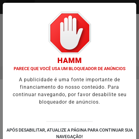
Entrar
HAMM
PARECE QUE VOCÊ USA UM BLOQUEADOR DE ANÚNCIOS
MENU
ENTREVISTA DEFESA DA FARMÁCIA INVESTIGADA EM CASO DE IDO
A publicidade é uma fonte importante de
EM ALTA
financiamento do nosso conteúdo. Para
🚔 SEGURANÇA E JUSTIÇA
continuar navegando, por favor desabilite seu
Brigada Militar prende homem por
bloqueador de anúncios.
receptação e apreende mais de
370 aparelhos eletrônicos em
Caxias do Sul
APÓS DESABILITAR, ATUALIZE A PÁGINA PARA CONTINUAR SUA
Ação realizada após localização de celular
NAVEGAÇÃO!