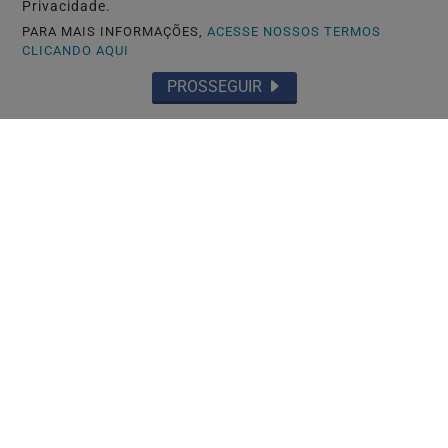
Saiba Mais
Privacidade.
PARA MAIS INFORMAÇÕES,
ACESSE NOSSOS TERMOS
CLICANDO AQUI
PROSSEGUIR
🏘️ CIDADES DO RS
Guaíba inicia limpeza das orlas com
apoio do Programa Horas-Máquinas do
Estado