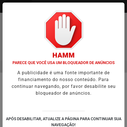
Entrar
HAMM
PARECE QUE VOCÊ USA UM BLOQUEADOR DE ANÚNCIOS
MENU
ENTREVISTA DEFESA DA FARMÁCIA INVESTIGADA EM CASO DE IDOS
A publicidade é uma fonte importante de
EM ALTA
financiamento do nosso conteúdo. Para
📚 EDUCAÇÃO
continuar navegando, por favor desabilite seu
Bullying atinge 27,2% dos
bloqueador de anúncios.
estudantes no país e registra
aumento desde 2019, aponta IBGE
Levantamento mostra maior incidência entre
APÓS DESABILITAR, ATUALIZE A PÁGINA PARA CONTINUAR SUA
meninas e indica que aparência e raça estão
NAVEGAÇÃO!