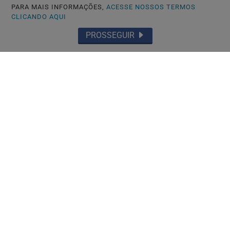
PARA MAIS INFORMAÇÕES,
ACESSE NOSSOS TERMOS
CLICANDO AQUI
PROSSEGUIR
🏘️ CIDADES DO RS
Guaíba instala 146 novas lixeiras para
reforçar limpeza e conservação dos...
Saiba Mais