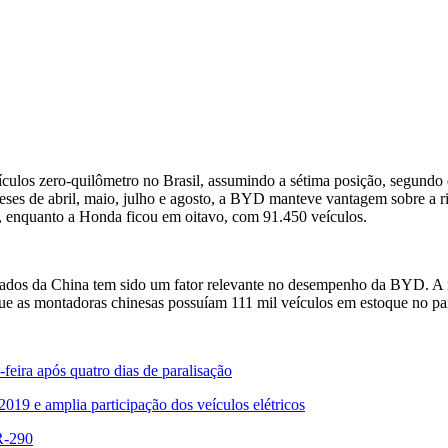
los zero-quilômetro no Brasil, assumindo a sétima posição, segundo d
ses de abril, maio, julho e agosto, a BYD manteve vantagem sobre a riv
 enquanto a Honda ficou em oitavo, com 91.450 veículos.
tados da China tem sido um fator relevante no desempenho da BYD. A 
ue as montadoras chinesas possuíam 111 mil veículos em estoque no paí
eira após quatro dias de paralisação
019 e amplia participação dos veículos elétricos
BR-290