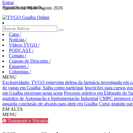
Entrar
Aguarde, carregando...
Quinta-feira, 06 de Agosto 2026
Capa
/
Notícias
/
Vídeos TVGO
/
PODCAST
/
Contato
/
Cupons de Desconto
/
Enquetes
/
Colunistas
/
MENU
Exclusividade: TVGO entrevista defesa da farmácia investigada em 
de vagas em Guaíba; Saiba como participar
Inscrições para cursos gr
em Guaíba encerram nesta sexta
Processo seletivo em Eldorado do Sul
gratuitos de Automação e Instrumentação Industrial
CMPC promove sema
aguarda conclusão de alvarás para abrir em Guaíba
Curso gratuito pa
EM ALTA
MENU
🚘 Transporte e Veículos