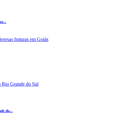
r...
e do...