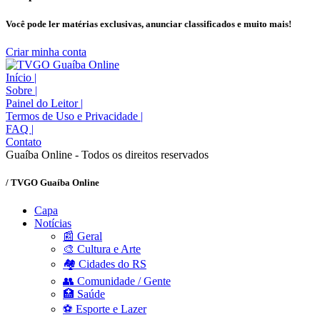
Você pode ler matérias exclusivas, anunciar classificados e muito mais!
Criar minha conta
Início
|
Sobre
|
Painel do Leitor
|
Termos de Uso e Privacidade
|
FAQ
|
Contato
Guaíba Online - Todos os direitos reservados
/ TVGO Guaíba Online
Capa
Notícias
📰 Geral
🎨 Cultura e Arte
🏘️ Cidades do RS
👥 Comunidade / Gente
🏥 Saúde
⚽ Esporte e Lazer