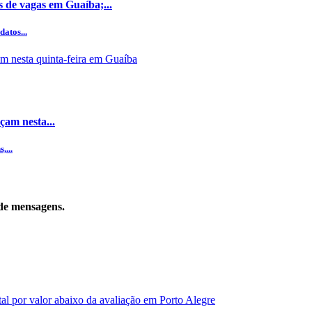
s de vagas em Guaíba;...
datos...
çam nesta...
,...
de mensagens.