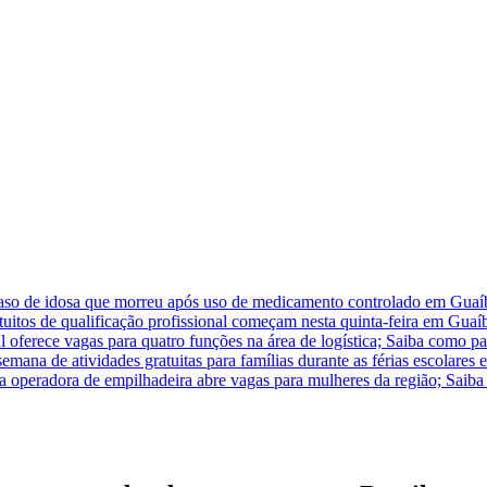
caso de idosa que morreu após uso de medicamento controlado em Guaí
atuitos de qualificação profissional começam nesta quinta-feira em Guaí
 oferece vagas para quatro funções na área de logística; Saiba como pa
na de atividades gratuitas para famílias durante as férias escolares
ra operadora de empilhadeira abre vagas para mulheres da região; Saiba