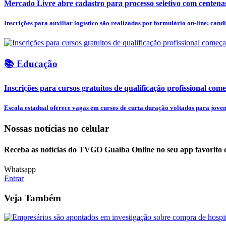
Mercado Livre abre cadastro para processo seletivo com centena
Inscrições para auxiliar logístico são realizadas por formulário on-line; candi
📚 Educação
Inscrições para cursos gratuitos de qualificação profissional come
Escola estadual oferece vagas em cursos de curta duração voltados para jovens
Nossas notícias
no celular
Receba as notícias do TVGO Guaíba Online no seu app favorito 
Whatsapp
Entrar
Veja Também