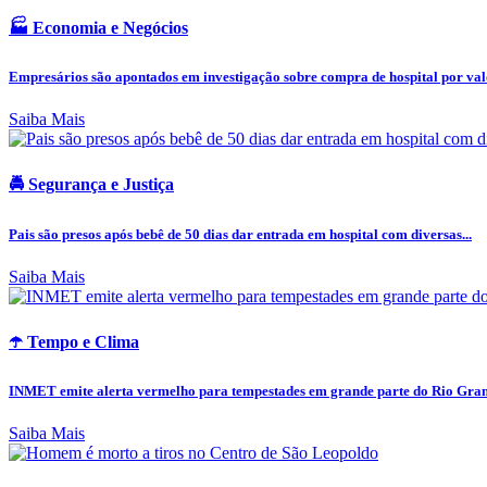
🏭 Economia e Negócios
Empresários são apontados em investigação sobre compra de hospital por valo
Saiba Mais
🚔 Segurança e Justiça
Pais são presos após bebê de 50 dias dar entrada em hospital com diversas...
Saiba Mais
☂️ Tempo e Clima
INMET emite alerta vermelho para tempestades em grande parte do Rio Grand
Saiba Mais