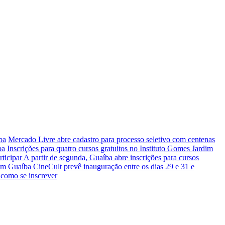
ba
Mercado Livre abre cadastro para processo seletivo com centenas
ba
Inscrições para quatro cursos gratuitos no Instituto Gomes Jardim
rticipar
A partir de segunda, Guaíba abre inscrições para cursos
 em Guaíba
CineCult prevê inauguração entre os dias 29 e 31 e
 como se inscrever