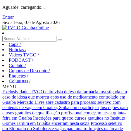
Aguarde, carregando...
Entrar
Sexta-feira, 07 de Agosto 2026
Capa
/
Notícias
/
Vídeos TVGO
/
PODCAST
/
Contato
/
Cupons de Desconto
/
Enquetes
/
Colunistas
/
MENU
Exclusividade: TVGO entrevista defesa da farmácia investigada em
caso de idosa que morreu após uso de medicamento controlado em
Guaíba
Mercado Livre abre cadastro para processo seletivo com
centenas de vagas em Guaíba; Saiba como participar
Inscrições para
cursos gratuitos de qualificação profissional começam nesta quinta-
feira em Guaíba
Inscrições para quatro cursos gratuitos no Instituto
Gomes Jardim em Guaíba encerram nesta sexta
Processo seletivo
em Eldorado do Sul oferece vagas para quatro funções na área de