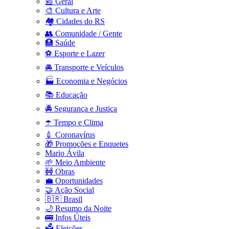
📰 Geral
🎨 Cultura e Arte
🏘️ Cidades do RS
👥 Comunidade / Gente
🏥 Saúde
⚽ Esporte e Lazer
🚘 Transporte e Veículos
🏭 Economia e Negócios
📚 Educação
🚔 Segurança e Justiça
☂️ Tempo e Clima
💉 Coronavírus
🎁 Promoções e Enquetes
Mario Ávila
🌱 Meio Ambiente
🚧 Obras
💼 Oportunidades
🤝 Ação Social
🇧🇷 Brasil
🌙 Resumo da Noite
🚌 Infos Úteis
🗳️ Eleições