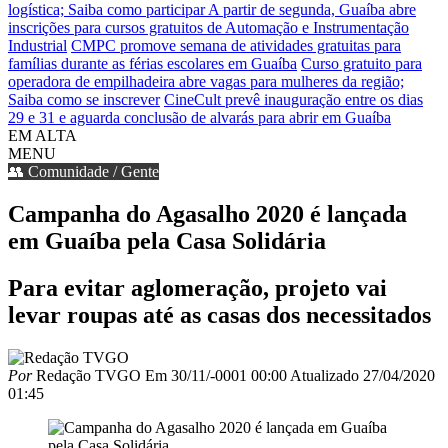
logística; Saiba como participar
A partir de segunda, Guaíba abre
inscrições para cursos gratuitos de Automação e Instrumentação
Industrial
CMPC promove semana de atividades gratuitas para
famílias durante as férias escolares em Guaíba
Curso gratuito para
operadora de empilhadeira abre vagas para mulheres da região;
Saiba como se inscrever
CineCult prevê inauguração entre os dias
29 e 31 e aguarda conclusão de alvarás para abrir em Guaíba
EM ALTA
MENU
👥 Comunidade / Gente
Campanha do Agasalho 2020 é lançada
em Guaíba pela Casa Solidária
Para evitar aglomeração, projeto vai
levar roupas até as casas dos necessitados
Por
Redação TVGO
Em
30/11/-0001 00:00
Atualizado
27/04/2020
01:45