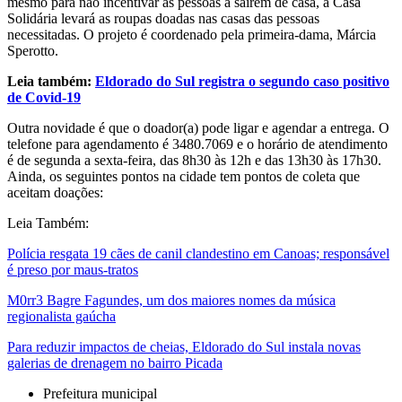
mesmo para não incentivar as pessoas a saírem de casa, a Casa
Solidária levará as roupas doadas nas casas das pessoas
necessitadas. O projeto é coordenado pela primeira-dama, Márcia
Sperotto.
Leia também:
Eldorado do Sul registra o segundo caso positivo
de Covid-19
Outra novidade é que o doador(a) pode ligar e agendar a entrega. O
telefone para agendamento é 3480.7069 e o horário de atendimento
é de segunda a sexta-feira, das 8h30 às 12h e das 13h30 às 17h30.
Ainda, os seguintes pontos na cidade tem pontos de coleta que
aceitam doações:
Leia Também:
Polícia resgata 19 cães de canil clandestino em Canoas; responsável
é preso por maus-tratos
M0rr3 Bagre Fagundes, um dos maiores nomes da música
regionalista gaúcha
Para reduzir impactos de cheias, Eldorado do Sul instala novas
galerias de drenagem no bairro Picada
Prefeitura municipal