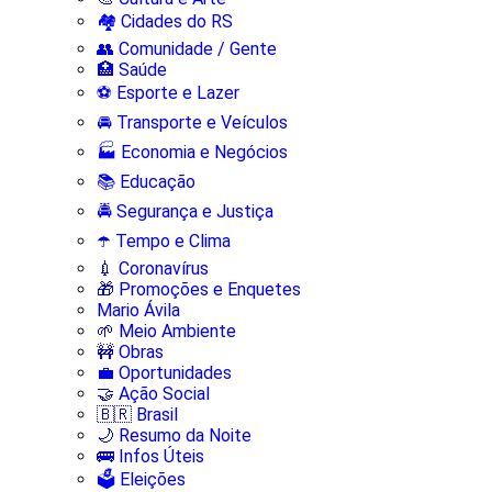
🏘️ Cidades do RS
👥 Comunidade / Gente
🏥 Saúde
⚽ Esporte e Lazer
🚘 Transporte e Veículos
🏭 Economia e Negócios
📚 Educação
🚔 Segurança e Justiça
☂️ Tempo e Clima
💉 Coronavírus
🎁 Promoções e Enquetes
Mario Ávila
🌱 Meio Ambiente
🚧 Obras
💼 Oportunidades
🤝 Ação Social
🇧🇷 Brasil
🌙 Resumo da Noite
🚌 Infos Úteis
🗳️ Eleições