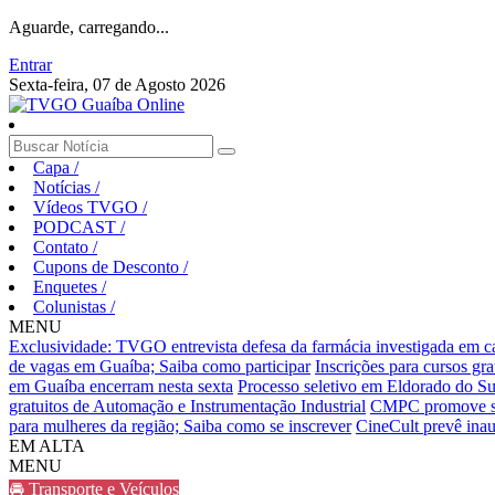
Aguarde, carregando...
Entrar
Sexta-feira, 07 de Agosto 2026
Capa
/
Notícias
/
Vídeos TVGO
/
PODCAST
/
Contato
/
Cupons de Desconto
/
Enquetes
/
Colunistas
/
MENU
Exclusividade: TVGO entrevista defesa da farmácia investigada em 
de vagas em Guaíba; Saiba como participar
Inscrições para cursos gr
em Guaíba encerram nesta sexta
Processo seletivo em Eldorado do Sul
gratuitos de Automação e Instrumentação Industrial
CMPC promove sema
para mulheres da região; Saiba como se inscrever
CineCult prevê inau
EM ALTA
MENU
🚘 Transporte e Veículos