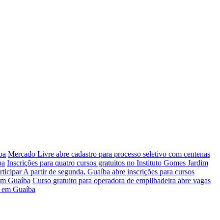
ba
Mercado Livre abre cadastro para processo seletivo com centenas
ba
Inscrições para quatro cursos gratuitos no Instituto Gomes Jardim
rticipar
A partir de segunda, Guaíba abre inscrições para cursos
 em Guaíba
Curso gratuito para operadora de empilhadeira abre vagas
ir em Guaíba