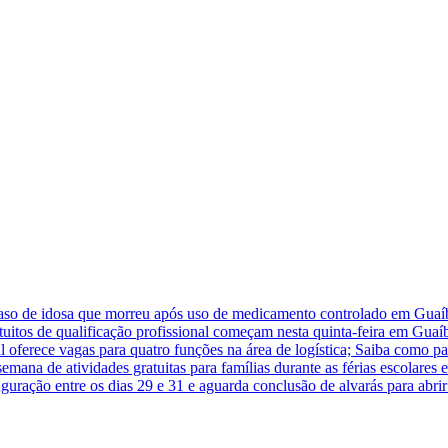
caso de idosa que morreu após uso de medicamento controlado em Guaí
atuitos de qualificação profissional começam nesta quinta-feira em Guaí
 oferece vagas para quatro funções na área de logística; Saiba como pa
na de atividades gratuitas para famílias durante as férias escolares
guração entre os dias 29 e 31 e aguarda conclusão de alvarás para abr