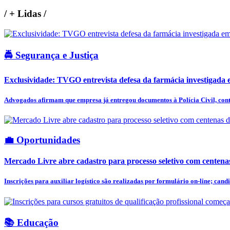
/
+ Lidas
/
🚔 Segurança e Justiça
Exclusividade: TVGO entrevista defesa da farmácia investigada e
Advogados afirmam que empresa já entregou documentos à Polícia Civil, cont
💼 Oportunidades
Mercado Livre abre cadastro para processo seletivo com centena
Inscrições para auxiliar logístico são realizadas por formulário on-line; candi
📚 Educação