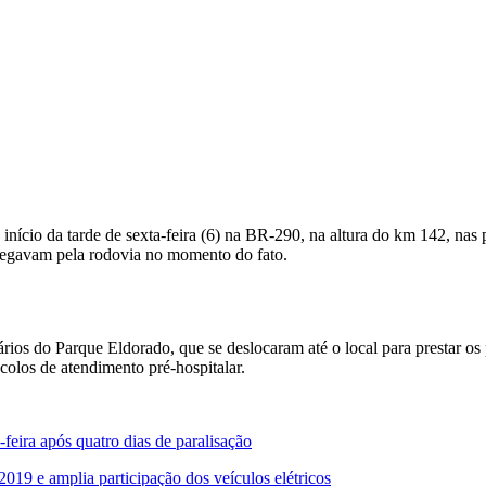
 início da tarde de sexta-feira (6) na BR-290, na altura do km 142, na
fegavam pela rodovia no momento do fato.
os do Parque Eldorado, que se deslocaram até o local para prestar os p
colos de atendimento pré-hospitalar.
eira após quatro dias de paralisação
019 e amplia participação dos veículos elétricos