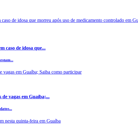
m caso de idosa que...
estam...
s de vagas em Guaíba;...
datos...