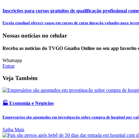
Inscrições para cursos gratuitos de qualificação profissional come
Escola estadual oferece vagas em cursos de curta duração voltados para jovens
Nossas notícias
no celular
Receba as notícias do TVGO Guaíba Online no seu app favorito 
Whatsapp
Entrar
Veja Também
🏭 Economia e Negócios
Empresários são apontados em investigação sobre compra de hospital por valo
Saiba Mais