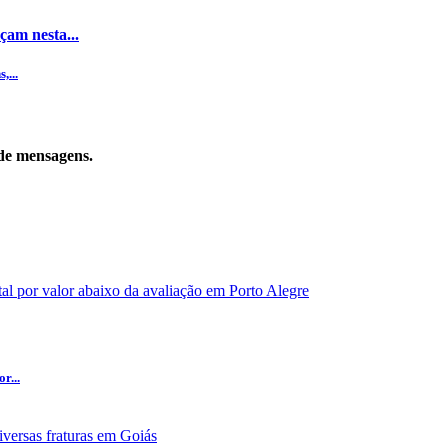
çam nesta...
,...
de mensagens.
r...