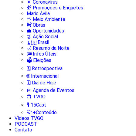
💉 Coronavírus
🎁 Promoções e Enquetes
Mario Ávila
🌱 Meio Ambiente
🚧 Obras
💼 Oportunidades
🤝 Ação Social
🇧🇷 Brasil
🌙 Resumo da Noite
🚌 Infos Úteis
🗳️ Eleições
🗓️ Retrospectiva
🌐 Internacional
🗓️ Dia de Hoje
📅 Agenda de Eventos
📺 TVGO
🎙️ 15Cast
💡 +Conteúdo
Vídeos TVGO
PODCAST
Contato