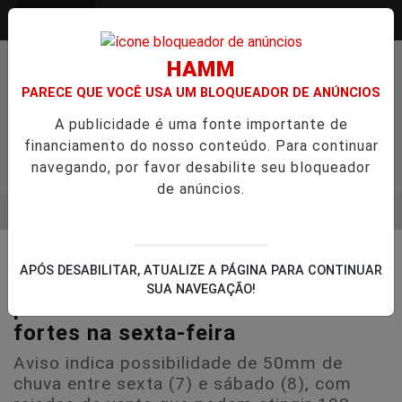
Entrar
HAMM
PARECE QUE VOCÊ USA UM BLOQUEADOR DE ANÚNCIOS
A publicidade é uma fonte importante de
financiamento do nosso conteúdo. Para continuar
navegando, por favor desabilite seu bloqueador
de anúncios.
MENU
VGO ENTREVISTA DEFESA DA FARMÁCIA INVESTIGADA EM CAS
EM ALTA
☂️ TEMPO E CLIMA
APÓS DESABILITAR, ATUALIZE A PÁGINA PARA CONTINUAR
Defesa Civil de Guaíba emite alerta
SUA NAVEGAÇÃO!
para chuvas intensas e ventos
fortes na sexta-feira
Aviso indica possibilidade de 50mm de
chuva entre sexta (7) e sábado (8), com