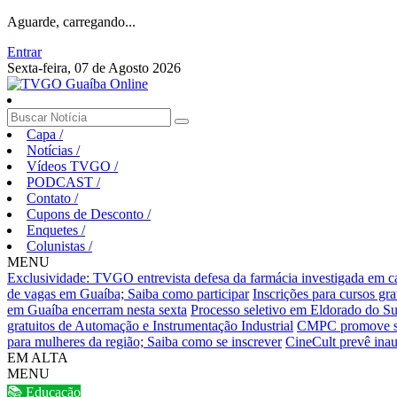
Aguarde, carregando...
Entrar
Sexta-feira, 07 de Agosto 2026
Capa
/
Notícias
/
Vídeos TVGO
/
PODCAST
/
Contato
/
Cupons de Desconto
/
Enquetes
/
Colunistas
/
MENU
Exclusividade: TVGO entrevista defesa da farmácia investigada em 
de vagas em Guaíba; Saiba como participar
Inscrições para cursos gr
em Guaíba encerram nesta sexta
Processo seletivo em Eldorado do Sul
gratuitos de Automação e Instrumentação Industrial
CMPC promove sema
para mulheres da região; Saiba como se inscrever
CineCult prevê inau
EM ALTA
MENU
📚 Educação