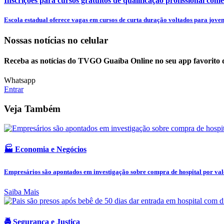
Inscrições para cursos gratuitos de qualificação profissional come
Escola estadual oferece vagas em cursos de curta duração voltados para jovens
Nossas notícias
no celular
Receba as notícias do TVGO Guaíba Online no seu app favorito 
Whatsapp
Entrar
Veja Também
🏭 Economia e Negócios
Empresários são apontados em investigação sobre compra de hospital por valo
Saiba Mais
🚔 Segurança e Justiça