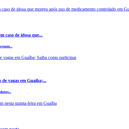
m caso de idosa que...
estam...
s de vagas em Guaíba;...
datos...