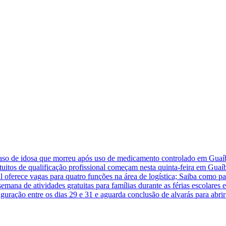
caso de idosa que morreu após uso de medicamento controlado em Guaí
atuitos de qualificação profissional começam nesta quinta-feira em Guaí
 oferece vagas para quatro funções na área de logística; Saiba como pa
na de atividades gratuitas para famílias durante as férias escolares
guração entre os dias 29 e 31 e aguarda conclusão de alvarás para abr