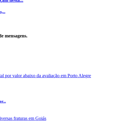
çam nesta...
,...
de mensagens.
r...