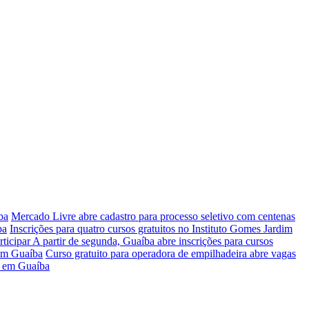
ba
Mercado Livre abre cadastro para processo seletivo com centenas
ba
Inscrições para quatro cursos gratuitos no Instituto Gomes Jardim
rticipar
A partir de segunda, Guaíba abre inscrições para cursos
 em Guaíba
Curso gratuito para operadora de empilhadeira abre vagas
ir em Guaíba