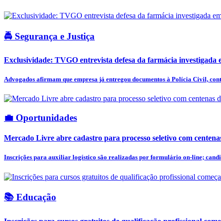
🚔 Segurança e Justiça
Exclusividade: TVGO entrevista defesa da farmácia investigada e
Advogados afirmam que empresa já entregou documentos à Polícia Civil, cont
💼 Oportunidades
Mercado Livre abre cadastro para processo seletivo com centena
Inscrições para auxiliar logístico são realizadas por formulário on-line; candi
📚 Educação