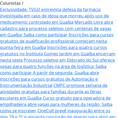
Colunistas
/
Exclusividade: TVGO entrevista defesa da farmácia
investigada em caso de idosa que morreu após uso de
medicamento controlado em Guaíba
Mercado Livre abre
cadastro para processo seletivo com centenas de vagas
em Guaíba; Saiba como participar
Inscrições para cursos
gratuitos de qualificação profissional começam nesta
quinta-feira em Guaíba
Inscrições para quatro cursos
gratuitos no Instituto Gomes Jardim em Guaíba encerram
nesta sexta
Processo seletivo em Eldorado do Sul oferece
vagas para quatro funções na área de logística; Saiba
como participar
A partir de segunda, Guaíba abre
inscrições para cursos gratuitos de Automação e
Instrumentação Industrial
CMPC promove semana de
atividades gratuitas para famílias durante as férias
escolares em Guaíba
Curso gratuito para operadora de
empilhadeira abre vagas para mulheres da região; Saiba
como se inscrever
CineCult prevê inauguração entre os
dias 29 e 31 e aguarda conclusão de alvarás para abrir em