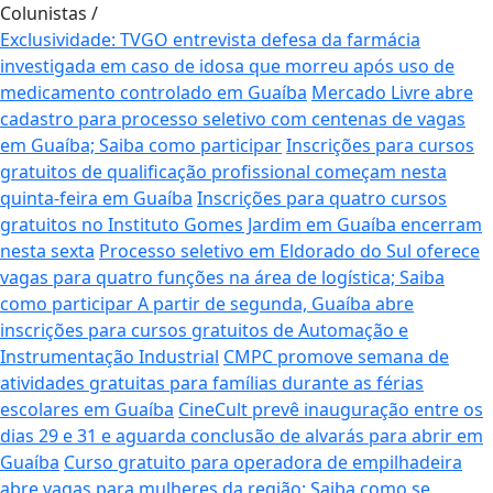
Colunistas
/
Exclusividade: TVGO entrevista defesa da farmácia
investigada em caso de idosa que morreu após uso de
medicamento controlado em Guaíba
Mercado Livre abre
cadastro para processo seletivo com centenas de vagas
em Guaíba; Saiba como participar
Inscrições para cursos
gratuitos de qualificação profissional começam nesta
quinta-feira em Guaíba
Inscrições para quatro cursos
gratuitos no Instituto Gomes Jardim em Guaíba encerram
nesta sexta
Processo seletivo em Eldorado do Sul oferece
vagas para quatro funções na área de logística; Saiba
como participar
A partir de segunda, Guaíba abre
inscrições para cursos gratuitos de Automação e
Instrumentação Industrial
CMPC promove semana de
atividades gratuitas para famílias durante as férias
escolares em Guaíba
CineCult prevê inauguração entre os
dias 29 e 31 e aguarda conclusão de alvarás para abrir em
Guaíba
Curso gratuito para operadora de empilhadeira
abre vagas para mulheres da região; Saiba como se