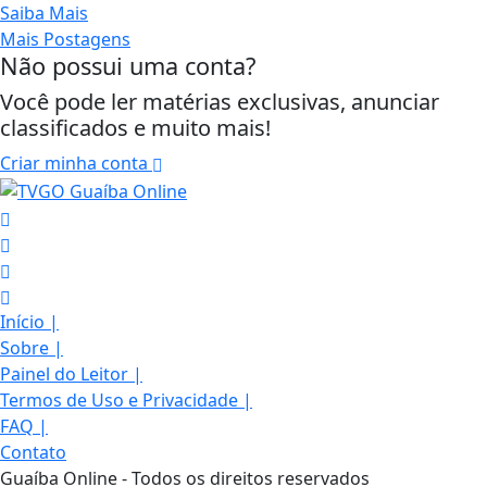
Saiba Mais
Mais Postagens
Não possui uma conta?
Você pode ler matérias exclusivas, anunciar
classificados e muito mais!
Criar minha conta
Início
|
Sobre
|
Painel do Leitor
|
Termos de Uso e Privacidade
|
Termos de Uso e Privacidade
FAQ
|
Esse site utiliza cookies para melhorar sua
Contato
experiência de navegação. Ao continuar o acesso,
Guaíba Online - Todos os direitos reservados