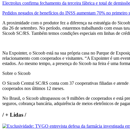
Electrolux confirma fechamento da terceira fábrica e total de demissõ
Pedidos negados de benefícios do INSS aumentam 70% no primeiro 
A proximidade com o produtor fez a diferença na estratégia do Sicoob p
dia 26 de setembro. No período, estaremos trabalhando com essas taxa
Sicoob SC/RS. Também temos condições especiais em linhas de crédito
Na Expointer, o Sicoob está na sua própria casa no Parque de Exposiçõ
relacionamento com cooperados e visitantes. “A Expointer é um event
estados. Ao mesmo tempo, a presença do Sicoob na feira é uma form
Sobre o Sicoob
O Sicoob Central SC/RS conta com 37 cooperativas filiadas e atende
cooperados nos últimos 12 meses.
No Brasil, o Sicoob ultrapassou os 9 milhões de cooperados e está pres
seguros, cobrança bancária, adquirência de meios eletrônicos de pagam
/
+ Lidas
/