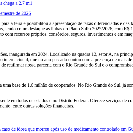
es chega a 2,7 mil
semestre de 2026
ara a feira e possibilitou a apresentação de taxas diferenciadas e das f
s, tendo como destaque as linhas do Plano Safra 2025/2026, com R$ 10 
 com recursos próprios, consórcios, seguros, investimentos e em maqui
es, inaugurada em 2024. Localizado na quadra 12, setor A, na principal 
o internacional, que no ano passado contou com a presença de mais de 
a de reafirmar nossa parceria com o Rio Grande do Sul e o compromis
 a uma base de 1,6 milhão de cooperados. No Rio Grande do Sul, já so
ente em todos os estados e no Distrito Federal. Oferece serviços de cont
ento, entre outras soluções financeiras.