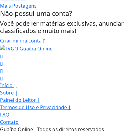
Mais Postagens
Não possui uma conta?
Você pode ler matérias exclusivas, anunciar
classificados e muito mais!
Criar minha conta
Início
|
Sobre
|
Painel do Leitor
|
Termos de Uso e Privacidade
|
FAQ
|
Termos de Uso e Privacidade
Contato
Esse site utiliza cookies para melhorar sua
Guaíba Online - Todos os direitos reservados
experiência de navegação. Ao continuar o acesso,