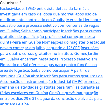
Colunistas
/
Exclusividade: TVGO entrevista defesa da farmácia
investigada em caso de idosa que morreu após uso de
medicamento controlado em Guaíba
Mercado Livre abre
cadastro para processo seletivo com centenas de vagas
em Guaíba; Saiba como participar
Inscrições para cursos
gratuitos de qualificação profissional começam nesta
quinta-feira em Guaíba
Nomeações do magistério estadual
devem começar em julho, segundo a 12ª CRE
Inscrições
para quatro cursos gratuitos no Instituto Gomes Jardim
em Guaíba encerram nesta sexta
Processo seletivo em
Eldorado do Sul oferece vagas para quatro funções na
área de logística; Saiba como participar
A partir de
segunda, Guaíba abre inscrições para cursos gratuitos de
Automação e Instrumentação Industrial
CMPC promove
semana de atividades gratuitas para famílias durante as
férias escolares em Guaíba
CineCult prevê inauguração
entre os dias 29 e 31 e aguarda conclusão de alvarás para
abrir em Guaíba