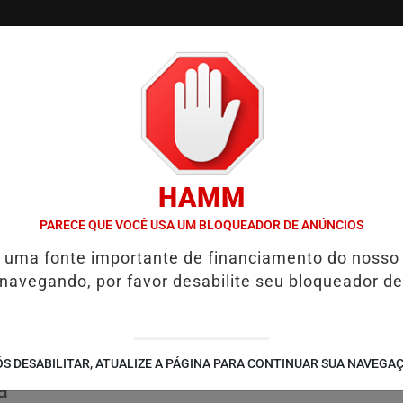
/
/
/
TVGO
PODCAST
CONTATO
CUPONS DE DESCON
HAMM
TIGADA EM CASO DE IDOSA QUE MORREU APÓS USO DE MEDICAMENT
PARECE QUE VOCÊ USA UM BLOQUEADOR DE ANÚNCIOS
é uma fonte importante de financiamento do nosso
audiência pública sobre
 navegando, por favor desabilite seu bloqueador de
o do Estado para conduzir o
S DESABILITAR, ATUALIZE A PÁGINA PARA CONTINUAR SUA NAVEGA
a