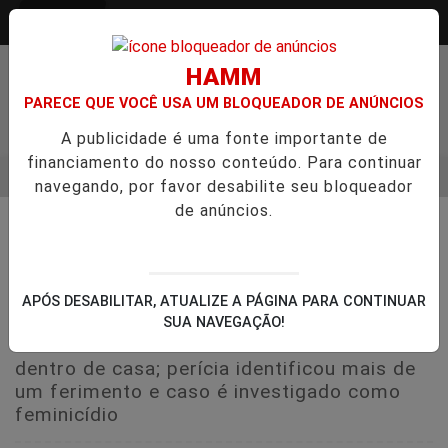
Entrar
HAMM
PARECE QUE VOCÊ USA UM BLOQUEADOR DE ANÚNCIOS
A publicidade é uma fonte importante de
financiamento do nosso conteúdo. Para continuar
MENU
VGO ENTREVISTA DEFESA DA FARMÁCIA INVESTIGADA EM CAS
navegando, por favor desabilite seu bloqueador
de anúncios.
EM ALTA
🚔 SEGURANÇA E JUSTIÇA
Homem de 44 anos é preso
suspeito de matar a própria mãe
APÓS DESABILITAR, ATUALIZE A PÁGINA PARA CONTINUAR
com uma pedrada em Viamão
SUA NAVEGAÇÃO!
Vítima de 74 anos foi encontrada sem vida
dentro de casa; perícia identificou mais de
um ferimento e caso é investigado como
feminicídio