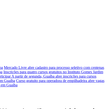
ba
Mercado Livre abre cadastro para processo seletivo com centenas
ba
Inscrições para quatro cursos gratuitos no Instituto Gomes Jardim
rticipar
A partir de segunda, Guaíba abre inscrições para cursos
 em Guaíba
Curso gratuito para operadora de empilhadeira abre vagas
ir em Guaíba