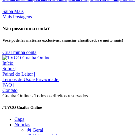
Saiba Mais
Mais Postagens
Não possui uma conta?
Você pode ler matérias exclusivas, anunciar classificados e muito mais!
Criar minha conta
Início
|
Sobre
|
Painel do Leitor
|
Termos de Uso e Privacidade
|
FAQ
|
Contato
Guaíba Online - Todos os direitos reservados
/ TVGO Guaíba Online
Capa
Notícias
📰 Geral