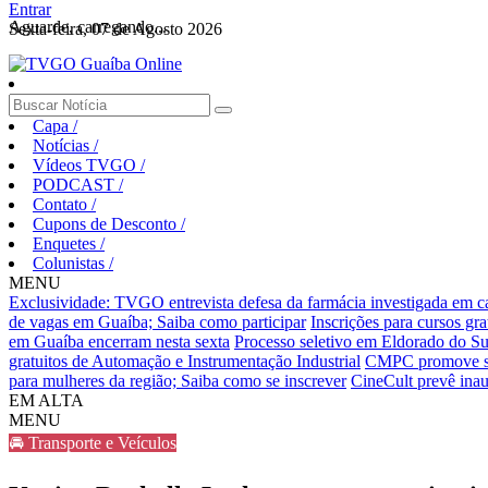
Entrar
Aguarde, carregando...
Sexta-feira, 07 de Agosto 2026
Capa
/
Notícias
/
Vídeos TVGO
/
PODCAST
/
Contato
/
Cupons de Desconto
/
Enquetes
/
Colunistas
/
MENU
Exclusividade: TVGO entrevista defesa da farmácia investigada em 
de vagas em Guaíba; Saiba como participar
Inscrições para cursos gr
em Guaíba encerram nesta sexta
Processo seletivo em Eldorado do Sul
gratuitos de Automação e Instrumentação Industrial
CMPC promove sema
para mulheres da região; Saiba como se inscrever
CineCult prevê inau
EM ALTA
MENU
🚘 Transporte e Veículos