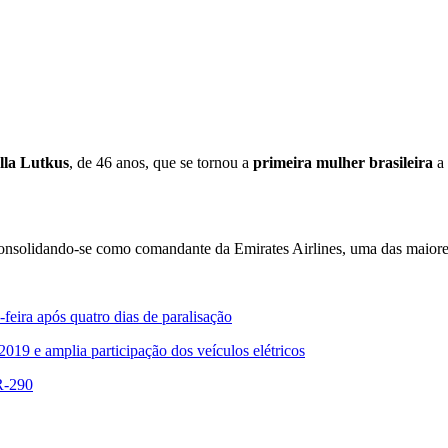
lla Lutkus
, de 46 anos, que se tornou a
primeira mulher brasileira
a 
consolidando-se como comandante da Emirates Airlines, uma das maiore
eira após quatro dias de paralisação
019 e amplia participação dos veículos elétricos
BR-290