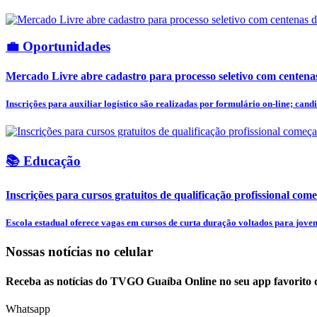
💼 Oportunidades
Mercado Livre abre cadastro para processo seletivo com centena
Inscrições para auxiliar logístico são realizadas por formulário on-line; candi
📚 Educação
Inscrições para cursos gratuitos de qualificação profissional come
Escola estadual oferece vagas em cursos de curta duração voltados para jovens
Nossas notícias
no celular
Receba as notícias do TVGO Guaíba Online no seu app favorito 
Whatsapp