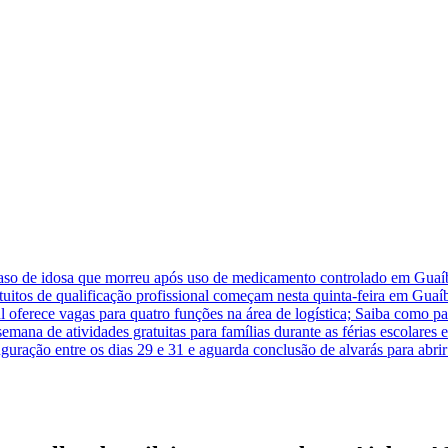
caso de idosa que morreu após uso de medicamento controlado em Guaí
atuitos de qualificação profissional começam nesta quinta-feira em Guaí
 oferece vagas para quatro funções na área de logística; Saiba como pa
na de atividades gratuitas para famílias durante as férias escolares
guração entre os dias 29 e 31 e aguarda conclusão de alvarás para abr