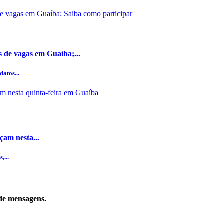
s de vagas em Guaíba;...
datos...
çam nesta...
,...
de mensagens.