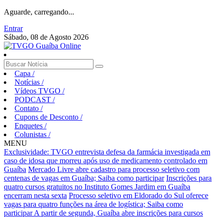
Aguarde, carregando...
Entrar
Sábado, 08 de Agosto 2026
Capa
/
Notícias
/
Vídeos TVGO
/
PODCAST
/
Contato
/
Cupons de Desconto
/
Enquetes
/
Colunistas
/
MENU
Exclusividade: TVGO entrevista defesa da farmácia investigada em
caso de idosa que morreu após uso de medicamento controlado em
Guaíba
Mercado Livre abre cadastro para processo seletivo com
centenas de vagas em Guaíba; Saiba como participar
Inscrições para
quatro cursos gratuitos no Instituto Gomes Jardim em Guaíba
encerram nesta sexta
Processo seletivo em Eldorado do Sul oferece
vagas para quatro funções na área de logística; Saiba como
participar
A partir de segunda, Guaíba abre inscrições para cursos