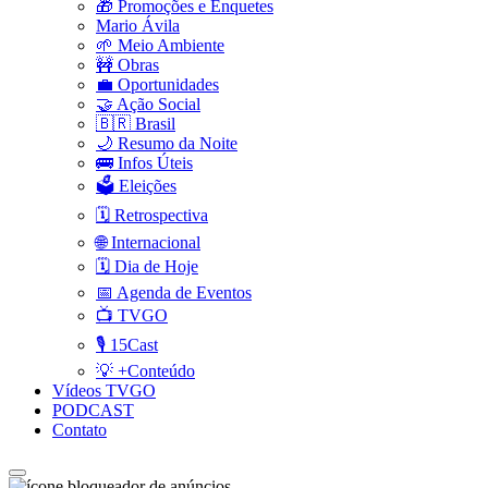
🎁 Promoções e Enquetes
Mario Ávila
🌱 Meio Ambiente
🚧 Obras
💼 Oportunidades
🤝 Ação Social
🇧🇷 Brasil
🌙 Resumo da Noite
🚌 Infos Úteis
🗳️ Eleições
🗓️ Retrospectiva
🌐 Internacional
🗓️ Dia de Hoje
📅 Agenda de Eventos
📺 TVGO
🎙️ 15Cast
💡 +Conteúdo
Vídeos TVGO
PODCAST
Contato