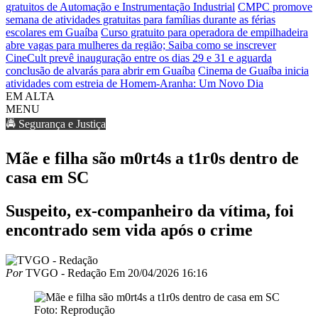
gratuitos de Automação e Instrumentação Industrial
CMPC promove
semana de atividades gratuitas para famílias durante as férias
escolares em Guaíba
Curso gratuito para operadora de empilhadeira
abre vagas para mulheres da região; Saiba como se inscrever
CineCult prevê inauguração entre os dias 29 e 31 e aguarda
conclusão de alvarás para abrir em Guaíba
Cinema de Guaíba inicia
atividades com estreia de Homem-Aranha: Um Novo Dia
EM ALTA
MENU
🚔 Segurança e Justiça
Mãe e filha são m0rt4s a t1r0s dentro de
casa em SC
Suspeito, ex-companheiro da vítima, foi
encontrado sem vida após o crime
Por
TVGO - Redação
Em
20/04/2026 16:16
Foto: Reprodução