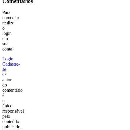
Comentários
Para
comentar
realize
o
login
em
sua
conta!
Login
Cadastre-
se
O
autor
do
comentário
é
o
único
responsável
pelo
conteúdo
publicado,