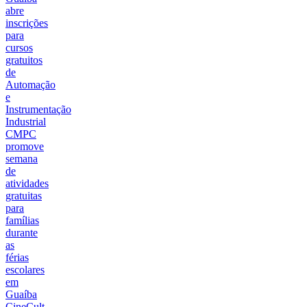
abre
inscrições
para
cursos
gratuitos
de
Automação
e
Instrumentação
Industrial
CMPC
promove
semana
de
atividades
gratuitas
para
famílias
durante
as
férias
escolares
em
Guaíba
CineCult