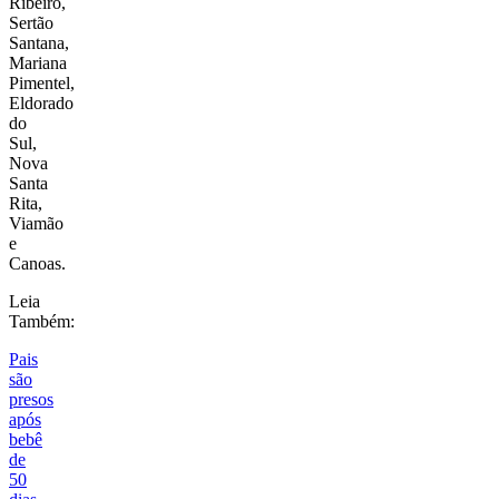
Ribeiro
,
Sertão
Santana
,
Mariana
Pimentel
,
Eldorado
do
Sul
,
Nova
Santa
Rita
,
Viamão
e
Canoas
.
Leia
Também:
Pais
são
presos
após
bebê
de
50