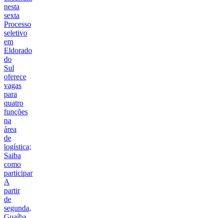
nesta
sexta
Processo
seletivo
em
Eldorado
do
Sul
oferece
vagas
para
quatro
funções
na
área
de
logística;
Saiba
como
participar
A
partir
de
segunda,
Guaíba