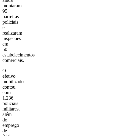
ainda
montaram
95
barreiras
policiais
e
realizaram
inspeções
em
50
estabelecimentos
comerciais.
O
efetivo
mobilizado
contou
com
1.236
policiais
militares,
além
do
emprego
de