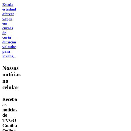
Escola
estadual
oferece
vagas
em
cursos
de
curta
duração
voltados
para
jovens,...
Nossas
notícias
no
celular
Receba
as
notícias
do
TVGO
Guaíba
Online