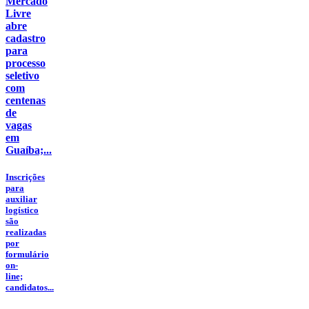
Mercado
Livre
abre
cadastro
para
processo
seletivo
com
centenas
de
vagas
em
Guaíba;...
Inscrições
para
auxiliar
logístico
são
realizadas
por
formulário
on-
line;
candidatos...