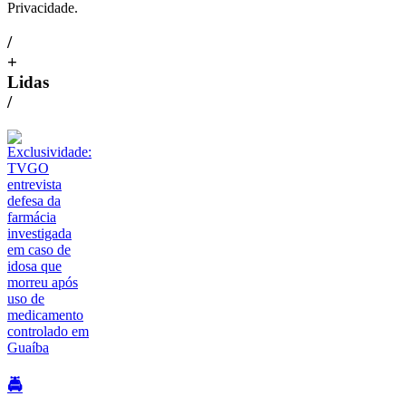
Privacidade.
/
+
Lidas
/
🚔