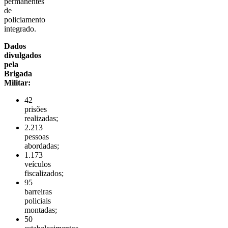
permanentes
de
policiamento
integrado.
Dados
divulgados
pela
Brigada
Militar:
42
prisões
realizadas;
2.213
pessoas
abordadas;
1.173
veículos
fiscalizados;
95
barreiras
policiais
montadas;
50