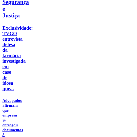
Segurança
e
Justiça
Exclusividade:
TVGO
entrevista
defesa
da
farmácia
investigada
em
caso
de
idosa
que...
Advogados
afirmam
que
empresa
já
entregou
documentos
à