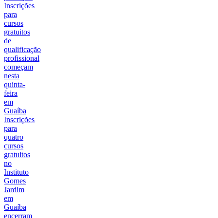
Inscrições
para
cursos
gratuitos
de
qualificação
profissional
começam
nesta
quinta-
feira
em
Guaíba
Inscrições
para
quatro
cursos
gratuitos
no
Instituto
Gomes
Jardim
em
Guaíba
encerram