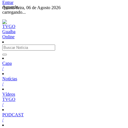
Entrar
Aguarde,
Quinta-feira, 06 de Agosto 2026
carregando...
Capa
/
Notícias
/
Vídeos
TVGO
/
PODCAST
/