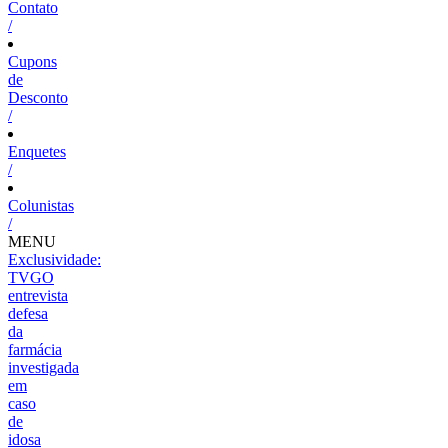
Contato
/
Cupons
de
Desconto
/
Enquetes
/
Colunistas
/
MENU
Exclusividade:
TVGO
entrevista
defesa
da
farmácia
investigada
em
caso
de
idosa