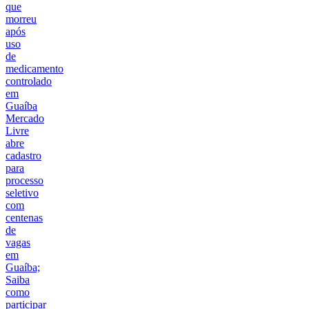
que
morreu
após
uso
de
medicamento
controlado
em
Guaíba
Mercado
Livre
abre
cadastro
para
processo
seletivo
com
centenas
de
vagas
em
Guaíba;
Saiba
como
participar