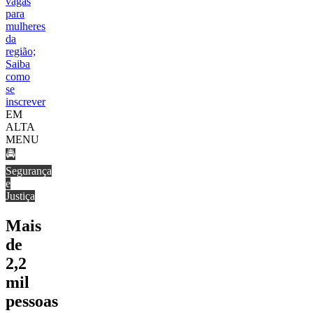
vagas
para
mulheres
da
região;
Saiba
como
se
inscrever
EM
ALTA
MENU
🚔
Segurança
e
Justiça
Mais
de
2,2
mil
pessoas