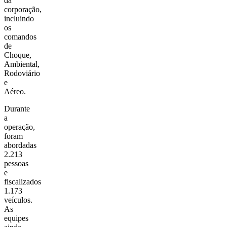
da
corporação,
incluindo
os
comandos
de
Choque,
Ambiental,
Rodoviário
e
Aéreo.
Durante
a
operação,
foram
abordadas
2.213
pessoas
e
fiscalizados
1.173
veículos.
As
equipes