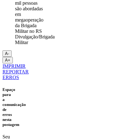
Divulgação/Brigada
Militar
A-
A+
IMPRIMIR
REPORTAR
ERROS
Espaço
para
a
comunicação
de
erros
nesta
postagem
Seu