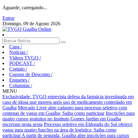
Aguarde, carregando...
Entrar
Domingo, 09 de Agosto 2026
Capa
/
Notícias
/
Vídeos TVGO
/
PODCAST
/
Contato
/
Cupons de Desconto
/
Enquetes
/
Colunistas
/
MENU
Exclusividade: TVGO entrevista defesa da farmácia investigada em
caso de idosa que morreu após uso de medicamento controlado em
Guaíba
Mercado Livre abre cadastro para processo seletivo com
centenas de vagas em Guaíba; Saiba como participar
Inscrições para
quatro cursos gratuitos no Instituto Gomes Jardim em Guaíba
encerram nesta sexta
Processo seletivo em Eldorado do Sul oferece
vagas para quatro funções na área de logística; Saiba como
participar
A partir de segunda, Guaíba abre inscrições para cursos