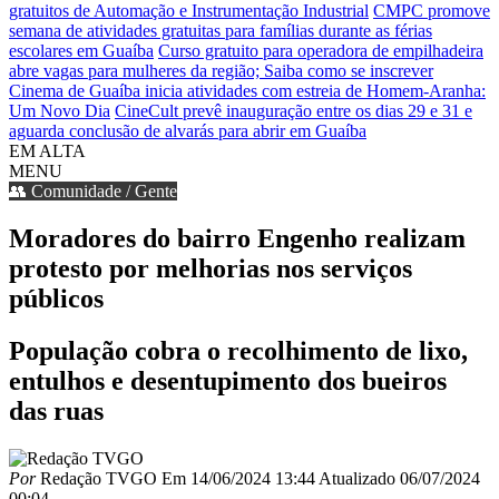
gratuitos de Automação e Instrumentação Industrial
CMPC promove
semana de atividades gratuitas para famílias durante as férias
escolares em Guaíba
Curso gratuito para operadora de empilhadeira
abre vagas para mulheres da região; Saiba como se inscrever
Cinema de Guaíba inicia atividades com estreia de Homem-Aranha:
Um Novo Dia
CineCult prevê inauguração entre os dias 29 e 31 e
aguarda conclusão de alvarás para abrir em Guaíba
EM ALTA
MENU
👥 Comunidade / Gente
Moradores do bairro Engenho realizam
protesto por melhorias nos serviços
públicos
População cobra o recolhimento de lixo,
entulhos e desentupimento dos bueiros
das ruas
Por
Redação TVGO
Em
14/06/2024 13:44
Atualizado
06/07/2024
00:04