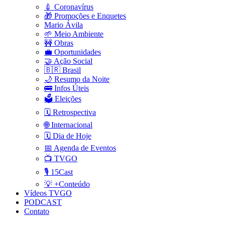
💉 Coronavírus
🎁 Promoções e Enquetes
Mario Ávila
🌱 Meio Ambiente
🚧 Obras
💼 Oportunidades
🤝 Ação Social
🇧🇷 Brasil
🌙 Resumo da Noite
🚌 Infos Úteis
🗳️ Eleições
🗓️ Retrospectiva
🌐 Internacional
🗓️ Dia de Hoje
📅 Agenda de Eventos
📺 TVGO
🎙️ 15Cast
💡 +Conteúdo
Vídeos TVGO
PODCAST
Contato