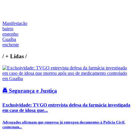
Manifestação
bairro
engenho
Guaíba
enchente
/
+ Lidas
/
🚔 Segurança e Justiça
Exclusividade: TVGO entrevista defesa da farmácia investigada
em caso de idosa que...
Advogados afirmam que empresa já entregou documentos à Polícia Civil,
contestam...