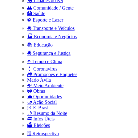
🏘️ Cidades do RS
👥 Comunidade / Gente
🏥 Saúde
⚽ Esporte e Lazer
🚘 Transporte e Veículos
🏭 Economia e Negócios
📚 Educação
🚔 Segurança e Justiça
☂️ Tempo e Clima
💉 Coronavírus
🎁 Promoções e Enquetes
Mario Ávila
🌱 Meio Ambiente
🚧 Obras
💼 Oportunidades
🤝 Ação Social
🇧🇷 Brasil
🌙 Resumo da Noite
🚌 Infos Úteis
🗳️ Eleições
🗓️ Retrospectiva