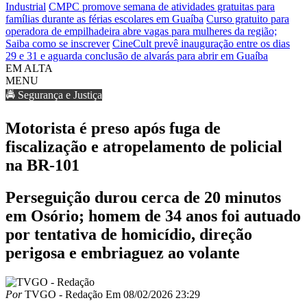
Industrial
CMPC promove semana de atividades gratuitas para
famílias durante as férias escolares em Guaíba
Curso gratuito para
operadora de empilhadeira abre vagas para mulheres da região;
Saiba como se inscrever
CineCult prevê inauguração entre os dias
29 e 31 e aguarda conclusão de alvarás para abrir em Guaíba
EM ALTA
MENU
🚔 Segurança e Justiça
Motorista é preso após fuga de
fiscalização e atropelamento de policial
na BR-101
Perseguição durou cerca de 20 minutos
em Osório; homem de 34 anos foi autuado
por tentativa de homicídio, direção
perigosa e embriaguez ao volante
Por
TVGO - Redação
Em
08/02/2026 23:29