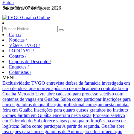
Entrar
Aguarde, carregando...
Sexta-feira, 07 de Agosto 2026
Capa
/
Notícias
/
Vídeos TVGO
/
PODCAST
/
Contato
/
Cupons de Desconto
/
Enquetes
/
Colunistas
/
MENU
Exclusividade: TVGO entrevista defesa da farmácia investigada em
caso de idosa que morreu após uso de medicamento controlado em
Guaíba
Mercado Livre abre cadastro para processo seletivo com
centenas de vagas em Guaíba; Saiba como participar
Inscrições para
cursos gratuitos de qualificação profissional começam nesta quinta-
feira em Guaíba
Inscrições para quatro cursos gratuitos no Instituto
Gomes Jardim em Guaíba encerram nesta sexta
Processo seletivo
em Eldorado do Sul oferece vagas para quatro funções na área de
logística; Saiba como participar
A partir de segunda, Guaíba abre
inscrições para cursos gratuitos de Automação e Instrumentação