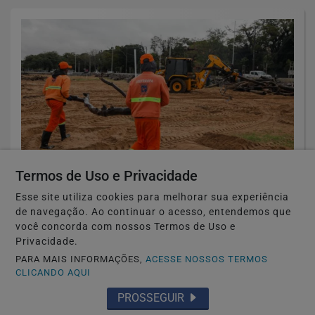
Termos de Uso e Privacidade
🏘️ CIDADES DO RS
Esse site utiliza cookies para melhorar sua experiência
DMLU já retirou mais de 440 toneladas
de navegação. Ao continuar o acesso, entendemos que
você concorda com nossos Termos de Uso e
de resíduos da orla do Guaíba após as...
Privacidade.
Saiba Mais
PARA MAIS INFORMAÇÕES,
ACESSE NOSSOS TERMOS
CLICANDO AQUI
PROSSEGUIR