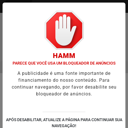
Entrar
HAMM
PARECE QUE VOCÊ USA UM BLOQUEADOR DE ANÚNCIOS
MENU
ENTREVISTA DEFESA DA FARMÁCIA INVESTIGADA EM CASO DE IDOS
A publicidade é uma fonte importante de
EM ALTA
financiamento do nosso conteúdo. Para
🚔 SEGURANÇA E JUSTIÇA
continuar navegando, por favor desabilite seu
MP solicita arquivamento de
bloqueador de anúncios.
inquérito sobre morte de homem
durante ação da Brigada Militar em
Porto Alegre
APÓS DESABILITAR, ATUALIZE A PÁGINA PARA CONTINUAR SUA
Caso envolve jovem de 29 anos morto
NAVEGAÇÃO!