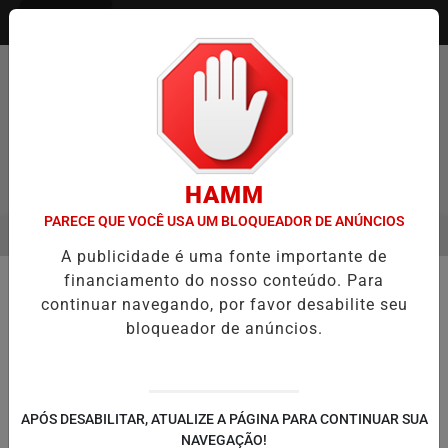
Entrar
HAMM
PARECE QUE VOCÊ USA UM BLOQUEADOR DE ANÚNCIOS
MENU
GO ENTREVISTA DEFESA DA FARMÁCIA INVESTIGADA EM CASO DE I
A publicidade é uma fonte importante de
EM ALTA
financiamento do nosso conteúdo. Para
🚔 SEGURANÇA E JUSTIÇA
continuar navegando, por favor desabilite seu
Mulher confessa ter matado
bloqueador de anúncios.
companheiro após simular suicídio
Mulher confessa ter matado companheiro
após simular suicídio
APÓS DESABILITAR, ATUALIZE A PÁGINA PARA CONTINUAR SUA
NAVEGAÇÃO!
Por
TVGO - Redação