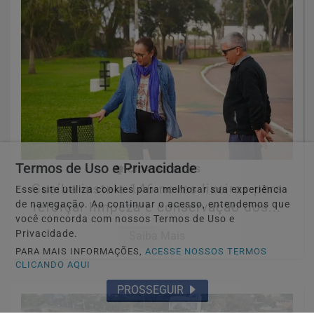
Termos de Uso e Privacidade
🏘️ CIDADES DO RS
Guaíba instala 146 novas lixeiras para
Esse site utiliza cookies para melhorar sua experiência
de navegação. Ao continuar o acesso, entendemos que
reforçar limpeza e conservação dos...
você concorda com nossos Termos de Uso e
Privacidade.
Saiba Mais
PARA MAIS INFORMAÇÕES,
ACESSE NOSSOS TERMOS
CLICANDO AQUI
PROSSEGUIR