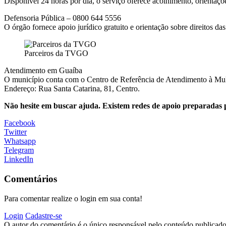
Disponível 24 horas por dia, o serviço oferece acolhimento, orientaçõ
Defensoria Pública – 0800 644 5556
O órgão fornece apoio jurídico gratuito e orientação sobre direitos da
Parceiros da TVGO
Atendimento em Guaíba
O município conta com o Centro de Referência de Atendimento à Mulhe
Endereço: Rua Santa Catarina, 81, Centro.
Não hesite em buscar ajuda. Existem redes de apoio preparadas p
Facebook
Twitter
Whatsapp
Telegram
LinkedIn
Comentários
Para comentar realize o login em sua conta!
Login
Cadastre-se
O autor do comentário é o único responsável pelo conteúdo publicado, 