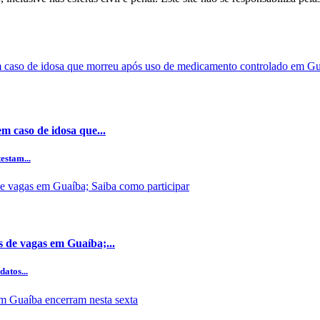
m caso de idosa que...
estam...
s de vagas em Guaíba;...
datos...