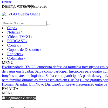
Entrar
Aguarde, carregando...
Domingo, 09 de Agosto 2026
Capa
/
Notícias
/
Vídeos TVGO
/
PODCAST
/
Contato
/
Cupons de Desconto
/
Enquetes
/
Colunistas
/
MENU
Exclusividade: TVGO entrevista defesa da farmácia investigada em 
de vagas em Guaíba; Saiba como participar
Inscrições para quatro cu
funções na área de logística; Saiba como participar
A partir de segund
para famílias durante as férias escolares em Guaíba
Curso gratuito pa
Homem-Aranha: Um Novo Dia
CineCult prevê inauguração entre os 
EM ALTA
MENU
🚔 Segurança e Justiça