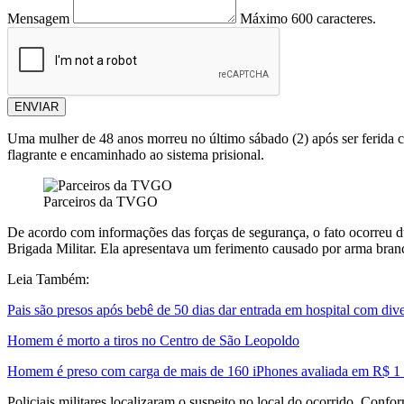
Mensagem
Máximo 600 caracteres.
ENVIAR
Uma mulher de 48 anos morreu no último sábado (2) após ser ferida c
flagrante e encaminhado ao sistema prisional.
Parceiros da TVGO
De acordo com informações das forças de segurança, o fato ocorreu d
Brigada Militar. Ela apresentava um ferimento causado por arma branc
Leia Também:
Pais são presos após bebê de 50 dias dar entrada em hospital com div
Homem é morto a tiros no Centro de São Leopoldo
Homem é preso com carga de mais de 160 iPhones avaliada em R$ 1 
Policiais militares localizaram o suspeito no local do ocorrido. Conf