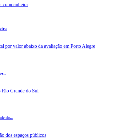
eira
r...
e do...