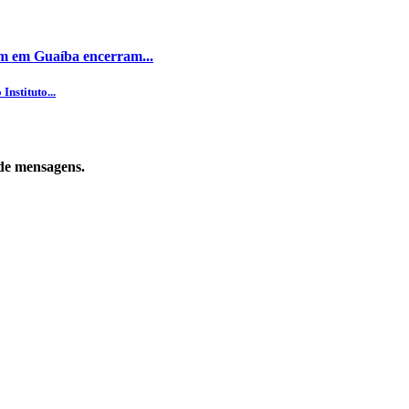
dim em Guaíba encerram...
nstituto...
de mensagens.