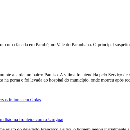
om uma facada em Parobé, no Vale do Paranhana. O principal suspeito 
urante a tarde, no bairro Paraíso. A vítima foi atendida pelo Serviço
a na perna e foi levada ao hospital do município, onde morreu após re
ersas fraturas em Goiás
milhão na fronteira com o Uruguai
orme relato do delegado Francisco Leitão, o homem negou inicialmente a 