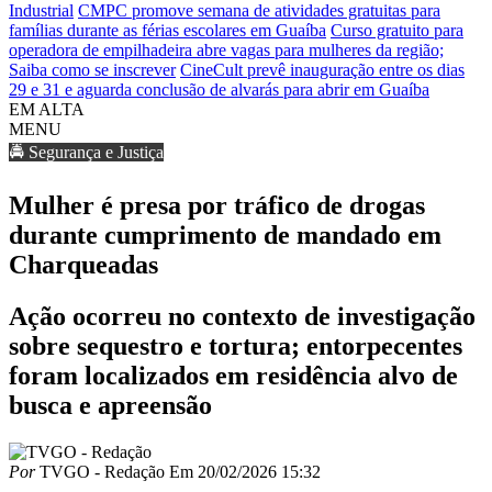
Industrial
CMPC promove semana de atividades gratuitas para
famílias durante as férias escolares em Guaíba
Curso gratuito para
operadora de empilhadeira abre vagas para mulheres da região;
Saiba como se inscrever
CineCult prevê inauguração entre os dias
29 e 31 e aguarda conclusão de alvarás para abrir em Guaíba
EM ALTA
MENU
🚔 Segurança e Justiça
Mulher é presa por tráfico de drogas
durante cumprimento de mandado em
Charqueadas
Ação ocorreu no contexto de investigação
sobre sequestro e tortura; entorpecentes
foram localizados em residência alvo de
busca e apreensão
Por
TVGO - Redação
Em
20/02/2026 15:32