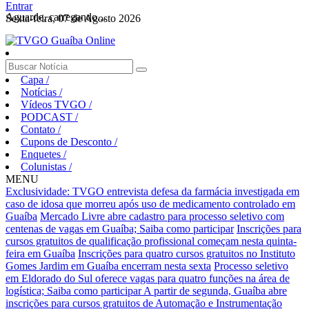
Entrar
Aguarde, carregando...
Sexta-feira, 07 de Agosto 2026
Capa
/
Notícias
/
Vídeos TVGO
/
PODCAST
/
Contato
/
Cupons de Desconto
/
Enquetes
/
Colunistas
/
MENU
Exclusividade: TVGO entrevista defesa da farmácia investigada em
caso de idosa que morreu após uso de medicamento controlado em
Guaíba
Mercado Livre abre cadastro para processo seletivo com
centenas de vagas em Guaíba; Saiba como participar
Inscrições para
cursos gratuitos de qualificação profissional começam nesta quinta-
feira em Guaíba
Inscrições para quatro cursos gratuitos no Instituto
Gomes Jardim em Guaíba encerram nesta sexta
Processo seletivo
em Eldorado do Sul oferece vagas para quatro funções na área de
logística; Saiba como participar
A partir de segunda, Guaíba abre
inscrições para cursos gratuitos de Automação e Instrumentação