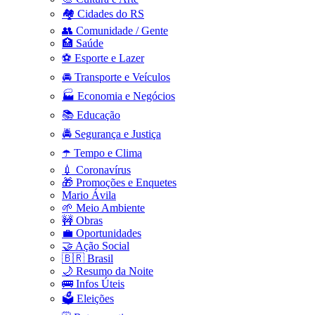
🏘️ Cidades do RS
👥 Comunidade / Gente
🏥 Saúde
⚽ Esporte e Lazer
🚘 Transporte e Veículos
🏭 Economia e Negócios
📚 Educação
🚔 Segurança e Justiça
☂️ Tempo e Clima
💉 Coronavírus
🎁 Promoções e Enquetes
Mario Ávila
🌱 Meio Ambiente
🚧 Obras
💼 Oportunidades
🤝 Ação Social
🇧🇷 Brasil
🌙 Resumo da Noite
🚌 Infos Úteis
🗳️ Eleições