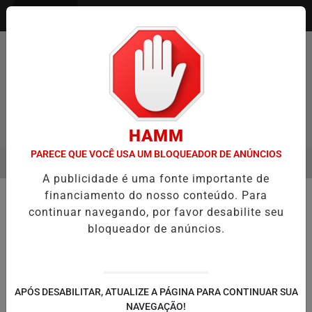
Entrar
HAMM
PARECE QUE VOCÊ USA UM BLOQUEADOR DE ANÚNCIOS
MENU
 ENTREVISTA DEFESA DA FARMÁCIA INVESTIGADA EM CASO DE IDO
A publicidade é uma fonte importante de
EM ALTA
financiamento do nosso conteúdo. Para
🚔 SEGURANÇA E JUSTIÇA
continuar navegando, por favor desabilite seu
Operação cumpre 11 mandados
bloqueador de anúncios.
contra grupo investigado por
roubos a residências na Região
Metropolitana
APÓS DESABILITAR, ATUALIZE A PÁGINA PARA CONTINUAR SUA
Ação ocorre em sete cidades e tem oito
NAVEGAÇÃO!