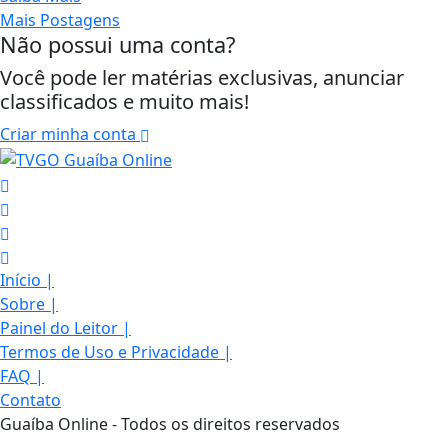
Mais Postagens
Não possui uma conta?
Você pode ler matérias exclusivas, anunciar
classificados e muito mais!
Criar minha conta
Início
|
Sobre
|
Painel do Leitor
|
Termos de Uso e Privacidade
|
Termos de Uso e Privacidade
FAQ
|
Contato
Esse site utiliza cookies para melhorar sua
Guaíba Online - Todos os direitos reservados
experiência de navegação. Ao continuar o acesso,
entendemos que você concorda com nossos Termos