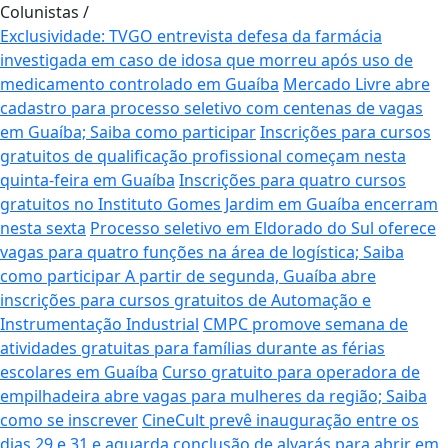
Colunistas
/
Exclusividade: TVGO entrevista defesa da farmácia
investigada em caso de idosa que morreu após uso de
medicamento controlado em Guaíba
Mercado Livre abre
cadastro para processo seletivo com centenas de vagas
em Guaíba; Saiba como participar
Inscrições para cursos
gratuitos de qualificação profissional começam nesta
quinta-feira em Guaíba
Inscrições para quatro cursos
gratuitos no Instituto Gomes Jardim em Guaíba encerram
nesta sexta
Processo seletivo em Eldorado do Sul oferece
vagas para quatro funções na área de logística; Saiba
como participar
A partir de segunda, Guaíba abre
inscrições para cursos gratuitos de Automação e
Instrumentação Industrial
CMPC promove semana de
atividades gratuitas para famílias durante as férias
escolares em Guaíba
Curso gratuito para operadora de
empilhadeira abre vagas para mulheres da região; Saiba
como se inscrever
CineCult prevê inauguração entre os
dias 29 e 31 e aguarda conclusão de alvarás para abrir em