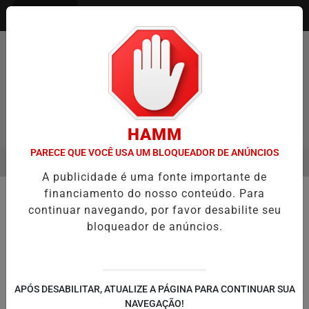
Entrar
HAMM
PARECE QUE VOCÊ USA UM BLOQUEADOR DE ANÚNCIOS
MENU
ENTREVISTA DEFESA DA FARMÁCIA INVESTIGADA EM CASO DE IDO
A publicidade é uma fonte importante de
EM ALTA
financiamento do nosso conteúdo. Para
🚔 SEGURANÇA E JUSTIÇA
continuar navegando, por favor desabilite seu
Polícia apura disparo contra cão
bloqueador de anúncios.
durante abordagem da Brigada
Militar em Campo Bom
Caso ocorreu no bairro Barrinha na noite de
APÓS DESABILITAR, ATUALIZE A PÁGINA PARA CONTINUAR SUA
terça-feira (27); versões de vereadora e da
NAVEGAÇÃO!