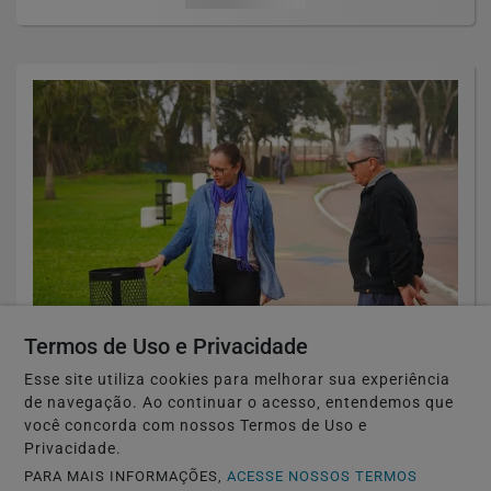
Termos de Uso e Privacidade
🏘️ CIDADES DO RS
Guaíba instala 146 novas lixeiras para
Esse site utiliza cookies para melhorar sua experiência
de navegação. Ao continuar o acesso, entendemos que
reforçar limpeza e conservação dos...
você concorda com nossos Termos de Uso e
Privacidade.
Saiba Mais
PARA MAIS INFORMAÇÕES,
ACESSE NOSSOS TERMOS