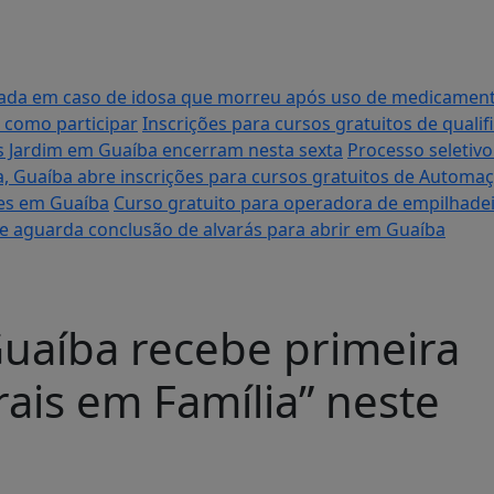
tigada em caso de idosa que morreu após uso de medicame
 como participar
Inscrições para cursos gratuitos de quali
es Jardim em Guaíba encerram nesta sexta
Processo seletiv
a, Guaíba abre inscrições para cursos gratuitos de Automa
ares em Guaíba
Curso gratuito para operadora de empilhadei
 e aguarda conclusão de alvarás para abrir em Guaíba
uaíba recebe primeira
rais em Família” neste