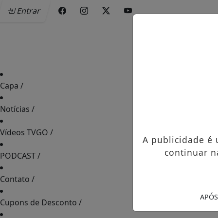
Entrar
Capa
/
Notícias
/
Vídeos TVGO
/
A publicidade é
continuar n
PODCAST
/
Contato
/
APÓS
Cupons de Desconto
/