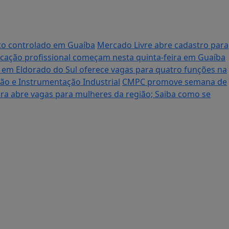
nto controlado em Guaíba
Mercado Livre abre cadastro para
ficação profissional começam nesta quinta-feira em Guaíba
o em Eldorado do Sul oferece vagas para quatro funções na
ção e Instrumentação Industrial
CMPC promove semana de
ra abre vagas para mulheres da região; Saiba como se