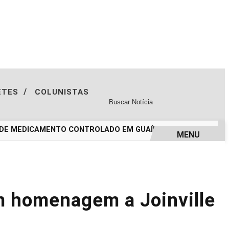
/
ETES
COLUNISTAS
E MEDICAMENTO CONTROLADO EM GUAÍBA
MERCADO LIVRE A
MENU
em homenagem a Joinville