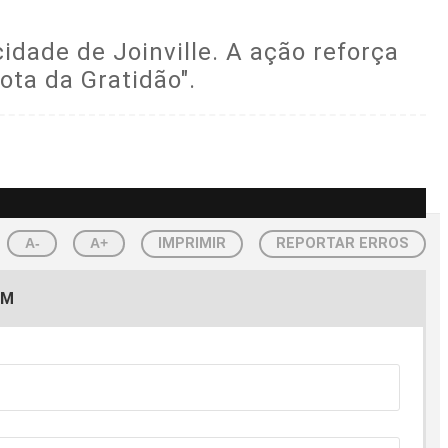
dade de Joinville. A ação reforça
ota da Gratidão".
A-
A+
IMPRIMIR
REPORTAR ERROS
EM