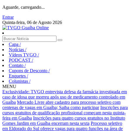
Aguarde, carregando...
Entrar
Quinta-feira, 06 de Agosto 2026
Capa
/
Notícias
/
Vídeos TVGO
/
PODCAST
/
Contato
/
Cupons de Desconto
/
Enquetes
/
Colunistas
/
MENU
Exclusividade: TVGO entrevista defesa da farmácia investigada em
caso de idosa que morreu após uso de medicamento controlado em
Guaíba
Mercado Livre abre cadastro para processo seletivo com
centenas de vagas em Guaíba; Saiba como participar
Inscrições para
cursos gratuitos de qualificação profissional começam nesta quinta-
feira em Guaíba
Inscrições para quatro cursos gratuitos no Instituto
Gomes Jardim em Guaíba encerram nesta sexta
Processo seletivo
em Eldorado do Sul oferece vagas para quatro funções na área de