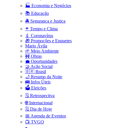
🏭 Economia e Negócios
📚 Educação
🚔 Segurança e Justiça
☂️ Tempo e Clima
💉 Coronavírus
🎁 Promoções e Enquetes
Mario Ávila
🌱 Meio Ambiente
🚧 Obras
💼 Oportunidades
🤝 Ação Social
🇧🇷 Brasil
🌙 Resumo da Noite
🚌 Infos Úteis
🗳️ Eleições
🗓️ Retrospectiva
🌐 Internacional
🗓️ Dia de Hoje
📅 Agenda de Eventos
📺 TVGO