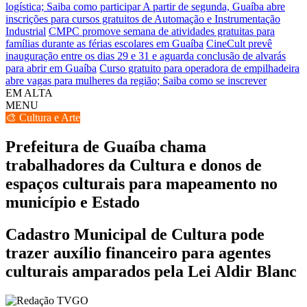
logística; Saiba como participar
A partir de segunda, Guaíba abre
inscrições para cursos gratuitos de Automação e Instrumentação
Industrial
CMPC promove semana de atividades gratuitas para
famílias durante as férias escolares em Guaíba
CineCult prevê
inauguração entre os dias 29 e 31 e aguarda conclusão de alvarás
para abrir em Guaíba
Curso gratuito para operadora de empilhadeira
abre vagas para mulheres da região; Saiba como se inscrever
EM ALTA
MENU
🎨 Cultura e Arte
Prefeitura de Guaíba chama
trabalhadores da Cultura e donos de
espaços culturais para mapeamento no
município e Estado
Cadastro Municipal de Cultura pode
trazer auxílio financeiro para agentes
culturais amparados pela Lei Aldir Blanc