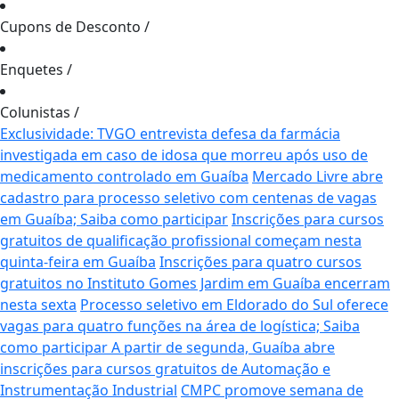
Cupons de Desconto
/
Enquetes
/
Colunistas
/
Exclusividade: TVGO entrevista defesa da farmácia
investigada em caso de idosa que morreu após uso de
medicamento controlado em Guaíba
Mercado Livre abre
cadastro para processo seletivo com centenas de vagas
em Guaíba; Saiba como participar
Inscrições para cursos
gratuitos de qualificação profissional começam nesta
quinta-feira em Guaíba
Inscrições para quatro cursos
gratuitos no Instituto Gomes Jardim em Guaíba encerram
nesta sexta
Processo seletivo em Eldorado do Sul oferece
vagas para quatro funções na área de logística; Saiba
como participar
A partir de segunda, Guaíba abre
inscrições para cursos gratuitos de Automação e
Instrumentação Industrial
CMPC promove semana de