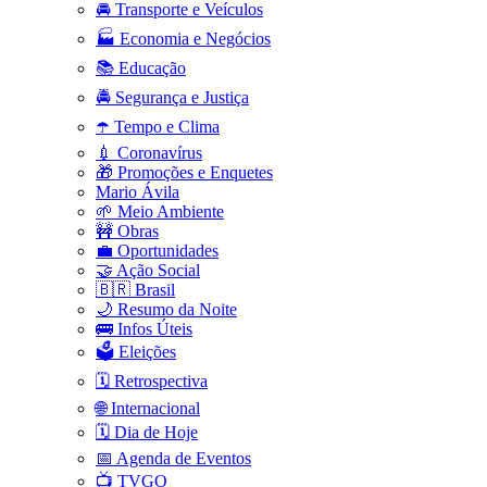
🚘 Transporte e Veículos
🏭 Economia e Negócios
📚 Educação
🚔 Segurança e Justiça
☂️ Tempo e Clima
💉 Coronavírus
🎁 Promoções e Enquetes
Mario Ávila
🌱 Meio Ambiente
🚧 Obras
💼 Oportunidades
🤝 Ação Social
🇧🇷 Brasil
🌙 Resumo da Noite
🚌 Infos Úteis
🗳️ Eleições
🗓️ Retrospectiva
🌐 Internacional
🗓️ Dia de Hoje
📅 Agenda de Eventos
📺 TVGO