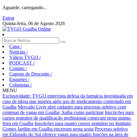
Aguarde, carregando...
Entrar
Quinta-feira, 06 de Agosto 2026
Capa
/
Notícias
/
Vídeos TVGO
/
PODCAST
/
Contato
/
Cupons de Desconto
/
Enquetes
/
Colunistas
/
MENU
Exclusividade: TVGO entrevista defesa da farmácia investigada em
caso de idosa que morreu após uso de medicamento controlado em
Guaíba
Mercado Livre abre cadastro para processo seletivo com
centenas de vagas em Guaíba; Saiba como participar
Inscrições para
cursos gratuitos de qualificação profissional começam nesta quinta-
feira em Guaíba
Inscrições para quatro cursos gratuitos no Instituto
Gomes Jardim em Guaíba encerram nesta sexta
Processo seletivo
em Eldorado do Sul oferece vagas para quatro funções na área de