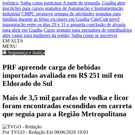
logística; Saiba como participar
A partir de segunda, Guaíba abre
inscrições para cursos gratuitos de Automação e Instrumentação
Industrial
CMPC promove semana de atividades gratuitas para
famílias durante as férias escolares em Guaíba
CineCult prevê
inauguração entre os dias 29 e 31 e aguarda conclusão de alvarás
para abrir em Guaíba
Curso gratuito para operadora de empilhadeira
abre vagas para mulheres da região; Saiba como se inscrever
EM ALTA
MENU
🚔 Segurança e Justiça
PRF apreende carga de bebidas
importadas avaliada em R$ 251 mil em
Eldorado do Sul
Mais de 3,5 mil garrafas de vodka e licor
foram encontradas escondidas em carreta
que seguia para a Região Metropolitana
Por
TVGO - Redação
Em
08/06/2026 19:03