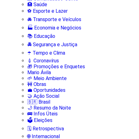
🏥 Saúde
⚽ Esporte e Lazer
🚘 Transporte e Veículos
🏭 Economia e Negócios
📚 Educação
🚔 Segurança e Justiça
☂️ Tempo e Clima
💉 Coronavírus
🎁 Promoções e Enquetes
Mario Ávila
🌱 Meio Ambiente
🚧 Obras
💼 Oportunidades
🤝 Ação Social
🇧🇷 Brasil
🌙 Resumo da Noite
🚌 Infos Úteis
🗳️ Eleições
🗓️ Retrospectiva
🌐 Internacional