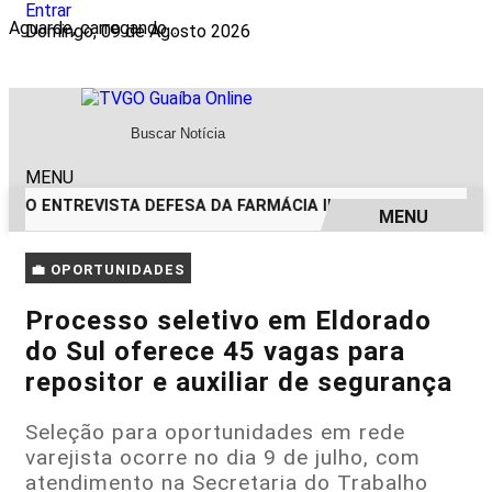
Entrar
Aguarde, carregando...
Domingo, 09 de Agosto 2026
MENU
VGO ENTREVISTA DEFESA DA FARMÁCIA INVESTIGADA EM CAS
MENU
EM ALTA
💼 OPORTUNIDADES
Processo seletivo em Eldorado
do Sul oferece 45 vagas para
repositor e auxiliar de segurança
Seleção para oportunidades em rede
varejista ocorre no dia 9 de julho, com
atendimento na Secretaria do Trabalho