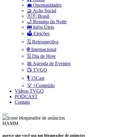
💼 Oportunidades
🤝 Ação Social
🇧🇷 Brasil
🌙 Resumo da Noite
🚌 Infos Úteis
🗳️ Eleições
🗓️ Retrospectiva
🌐 Internacional
🗓️ Dia de Hoje
📅 Agenda de Eventos
📺 TVGO
🎙️ 15Cast
💡 +Conteúdo
Vídeos TVGO
PODCAST
Contato
HAMM
parece que você usa um bloqueador de anúncios