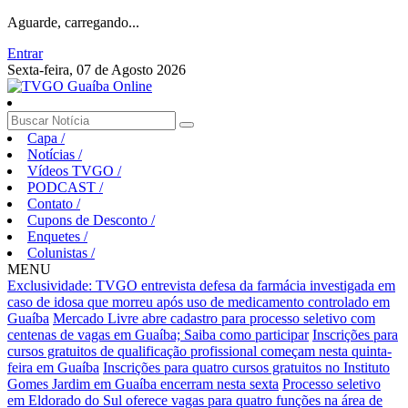
Aguarde, carregando...
Entrar
Sexta-feira, 07 de Agosto 2026
Capa
/
Notícias
/
Vídeos TVGO
/
PODCAST
/
Contato
/
Cupons de Desconto
/
Enquetes
/
Colunistas
/
MENU
Exclusividade: TVGO entrevista defesa da farmácia investigada em
caso de idosa que morreu após uso de medicamento controlado em
Guaíba
Mercado Livre abre cadastro para processo seletivo com
centenas de vagas em Guaíba; Saiba como participar
Inscrições para
cursos gratuitos de qualificação profissional começam nesta quinta-
feira em Guaíba
Inscrições para quatro cursos gratuitos no Instituto
Gomes Jardim em Guaíba encerram nesta sexta
Processo seletivo
em Eldorado do Sul oferece vagas para quatro funções na área de