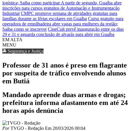
logística; Saiba como participar
A partir de segunda, Guaíba abre
inscrições para cursos gratuitos de Automação e Instrumentação
Industrial
CMPC promove semana de atividades gratuitas para
famílias durante as férias escolares em Guaíba
Curso gratuito para
operadora de empilhadeira abre vagas para mulheres da região;
Saiba como se inscrever
CineCult prevê inauguração entre os dias
29 e 31 e aguarda conclusão de alvarás para abrir em Guaíba
EM ALTA
MENU
🚔 Segurança e Justiça
Professor de 31 anos é preso em flagrante
por suspeita de tráfico envolvendo alunos
em Butiá
Mandado apreende duas armas e drogas;
prefeitura informa afastamento em até 24
horas após denúncia
Por
TVGO - Redação
Em
20/03/2026 00:04