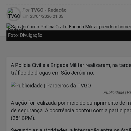
Por
TVGO - Redação
Em
23/04/2026 21:05
Foto: Divulgação
A
Polícia Civil
e a
Brigada Militar
realizaram, na tard
tráfico de drogas em
São Jerônimo
.
Publicidade | 
A ação foi realizada por meio do cumprimento de 
de segurança. A ocorrência contou com a participaç
(28º BPM).
Segundo as autoridades, a integração entre os órgã