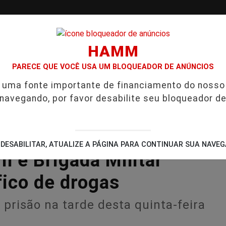
HAMM
PARECE QUE VOCÊ USA UM BLOQUEADOR DE ANÚNCIOS
/
/
/
é uma fonte importante de financiamento do nosso
VGO
PODCAST
CONTATO
CUPONS DE DESCO
 navegando, por favor desabilite seu bloqueador de
CIA INVESTIGADA EM CASO DE IDOSA QUE MORREU APÓS USO
DESABILITAR, ATUALIZE A PÁGINA PARA CONTINUAR SUA NAVE
l e Brigada Militar
ico de drogas
risão na tarde desta quinta-feira