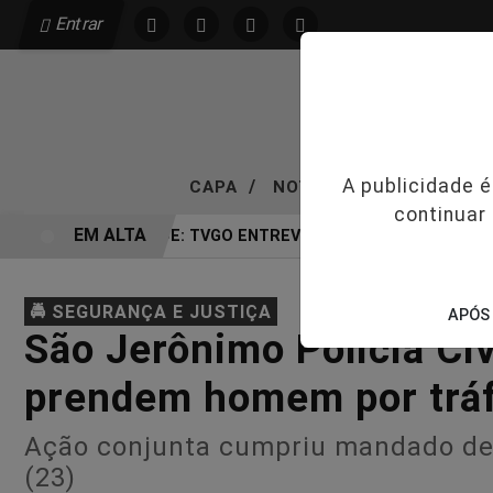
Entrar
/
/
A publicidade 
CAPA
NOTÍCIAS
VÍDEOS T
continuar
EM ALTA
EXCLUSIVIDADE: TVGO ENTREVISTA DEFESA DA FARMÁ
🚔 SEGURANÇA E JUSTIÇA
APÓS 
São Jerônimo Polícia Civi
prendem homem por tráf
Ação conjunta cumpriu mandado de p
(23)