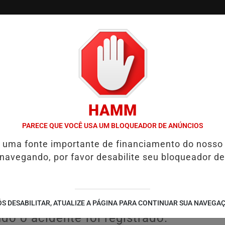
/
/
/
TVGO
PODCAST
CONTATO
CUPONS DE DESCON
HAMM
IGADA EM CASO DE IDOSA QUE MORREU APÓS USO DE MEDICAMENT
PARECE QUE VOCÊ USA UM BLOQUEADOR DE ANÚNCIOS
é uma fonte importante de financiamento do nosso
Exército morre
 navegando, por favor desabilite seu bloqueador de
m Porto Alegre.
ia, é possível ver que ele estava
S DESABILITAR, ATUALIZE A PÁGINA PARA CONTINUAR SUA NAVEGA
do o acidente foi registrado.