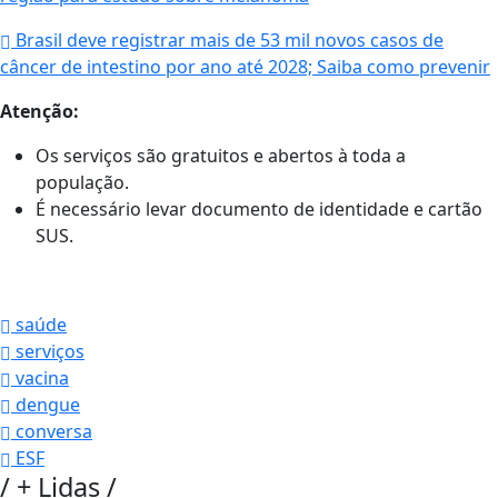
Brasil deve registrar mais de 53 mil novos casos de
câncer de intestino por ano até 2028; Saiba como prevenir
Atenção:
Os serviços são gratuitos e abertos à toda a
população.
É necessário levar documento de identidade e cartão
SUS.
saúde
serviços
vacina
dengue
conversa
ESF
/
+ Lidas
/