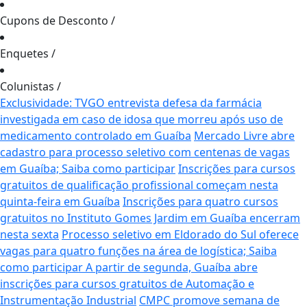
Cupons de Desconto
/
Enquetes
/
Colunistas
/
Exclusividade: TVGO entrevista defesa da farmácia
investigada em caso de idosa que morreu após uso de
medicamento controlado em Guaíba
Mercado Livre abre
cadastro para processo seletivo com centenas de vagas
em Guaíba; Saiba como participar
Inscrições para cursos
gratuitos de qualificação profissional começam nesta
quinta-feira em Guaíba
Inscrições para quatro cursos
gratuitos no Instituto Gomes Jardim em Guaíba encerram
nesta sexta
Processo seletivo em Eldorado do Sul oferece
vagas para quatro funções na área de logística; Saiba
como participar
A partir de segunda, Guaíba abre
inscrições para cursos gratuitos de Automação e
Instrumentação Industrial
CMPC promove semana de